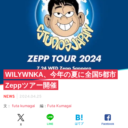
WILYWNKA、今年の夏に全国5都市
Zeppツアー開催
|
NEWS
2024.04.25
文：
futa kumagai
編：
Futa Kumagai
はてブ
Facebook
LINE
X