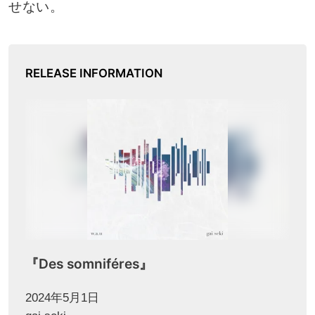
せない。
RELEASE INFORMATION
『Des somniféres』
2024年5月1日