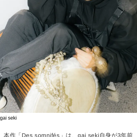
gai seki
本作「Des somnifés」は、gai seki自身が3年前