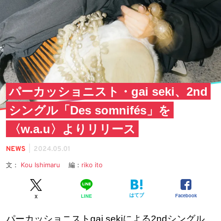
パーカッショニスト・gai seki、2nd
シングル「Des somnifés」を
〈w.a.u〉よりリリース
|
NEWS
2024.05.01
文：
Kou Ishimaru
編：
riko ito
はてブ
Facebook
LINE
X
パーカッショニストgai sekiによる2ndシングル