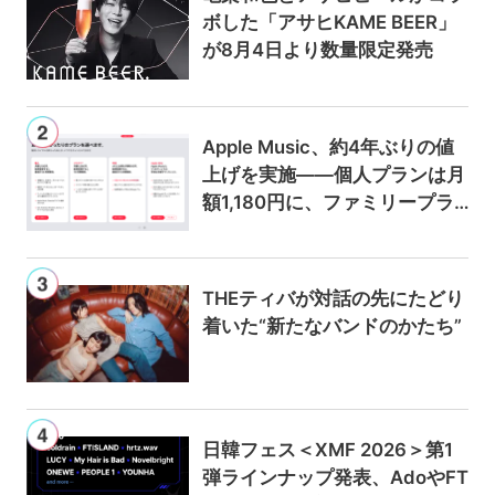
ボした「アサヒKAME BEER」
が8月4日より数量限定発売
Apple Music、約4年ぶりの値
上げを実施——個人プランは月
額1,180円に、ファミリープラ
ンは300円値上げの1,980円に
THEティバが対話の先にたどり
着いた“新たなバンドのかたち”
日韓フェス＜XMF 2026＞第1
弾ラインナップ発表、AdoやFT