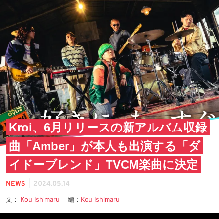
Kroi、6月リリースの新アルバム収録
曲「Amber」が本人も出演する「ダ
イドーブレンド」TVCM楽曲に決定
|
NEWS
2024.05.14
文：
Kou Ishimaru
編：
Kou Ishimaru