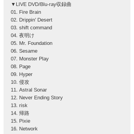
▼LIVE DVD/Blu-ray収録曲
01. Fire Brain
02. Drippin’ Desert
03. shift command
04. 夜明け
05. Mr. Foundation
06. Sesame
07. Monster Play
08. Page
09. Hyper
10. 侵攻
11. Astral Sonar
12. Never Ending Story
13. risk
14. 帰路
15. Pixie
16. Network