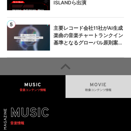
ISLANDら出演
主要レコード会社11社がAI生成
楽曲の音楽チャートランクイン
基準となるグローバル原則案を
提示——人間主導の創造性を守
るための統一的な枠組みを提案
MUSIC
MOVIE
音楽コンテンツ情報
映像コンテンツ情報
MUSIC
音楽情報