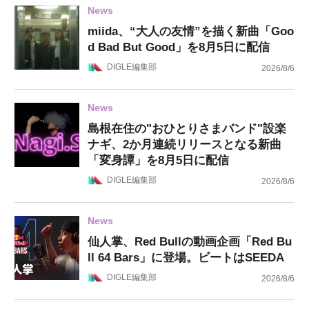
News
miida、“大人の友情”を描く新曲「Goo
d Bad But Good」を8月5日に配信
DIGLE編集部
2026/8/6
News
島根在住の"おひとりさまバンド"設楽
ナギ、2か月連続リリースとなる新曲
「変身譚」を8月5日に配信
DIGLE編集部
2026/8/6
News
仙人掌、Red Bullの動画企画「Red Bu
ll 64 Bars」に登場。ビートはSEEDA
DIGLE編集部
2026/8/6