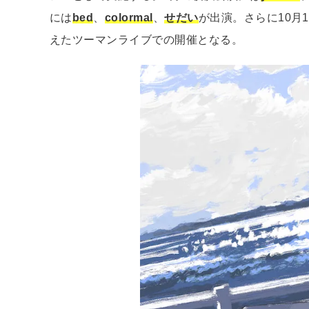
には
bed
、
colormal
、
せだい
が出演。さらに10月
えたツーマンライブでの開催となる。