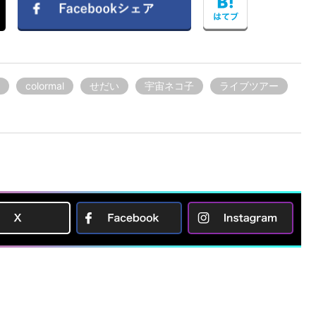
colormal
せだい
宇宙ネコ子
ライブツアー