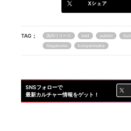
TAG；
国内リリース
bed
yubiori
SuU
Nagakumo
kurayamisaka
SNSフォローで
最新カルチャー情報をゲット！