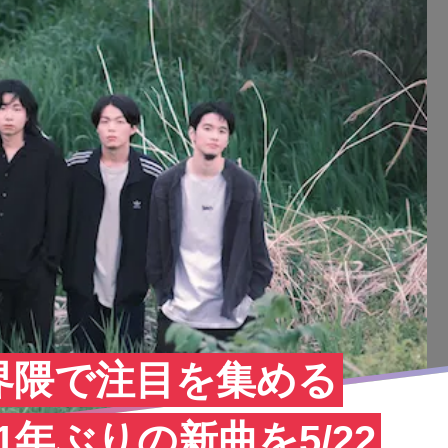
界隈で注目を集める
が約1年ぶりの新曲を5/22