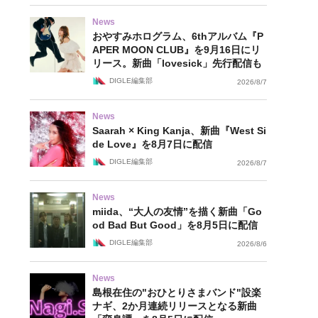
News
おやすみホログラム、6thアルバム『P
APER MOON CLUB』を9月16日にリ
リース。新曲「lovesick」先行配信も
DIGLE編集部
2026/8/7
News
Saarah × King Kanja、新曲『West Si
de Love』を8月7日に配信
DIGLE編集部
2026/8/7
News
miida、“大人の友情”を描く新曲「Go
od Bad But Good」を8月5日に配信
DIGLE編集部
2026/8/6
News
島根在住の"おひとりさまバンド"設楽
ナギ、2か月連続リリースとなる新曲