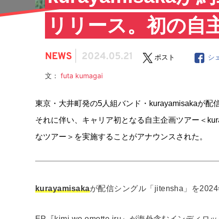
リリース。初の自
NEWS
|
2024.05.21
ポスト
シ
文：
futa kumagai
東京・大井町発の5人組バンド・kurayamisakaが配
それに伴い、キャリア初となる自主企画ツアー＜kurayam
なツアー＞を実施することがアナウンスされた。
kurayamisaka
が配信シングル「jitensha」を2
EP『kimi wo omotte iru』が海外含むイ