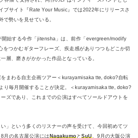
イト『Rate Your Music』では2022年にリリースさ
内外で勢いを見せている。
作「jitensha」は、前作「evergreen/modify
から心をつかむギターフレーズ、疾走感がありつつもどこか切
に一層、磨きがかかった作品となっている。
主企画ツアー＜kurayamisaka tte, doko?自転
催することが決定。＜kurayamisaka tte, doko?
リーズであり、これまでの公演はすべてソールドアウトを
しい」という多くのリスナーの声を受けて、今回初めてツ
、8月の名古屋公演には
Nagakumo
と
SuU
、9月の大阪公演