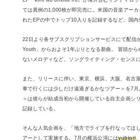
ては異例の1,000枚が即完売に。米国の音楽アーカイブサ
れたEPの中でトップ10入りを記録するなど、国
22日より各サブスクリプションサービスにて配信が開始する今
Youth」からおよそ1年ぶりとなる新曲。 冒頭
ないメロディなど、ソングライティング・センス
また、リリースに伴い、東京、横浜、大阪、名古屋をまわる自
車で行くには少しだけ遠過ぎるかなツアー＞を7月より毎月開
＞は彼らが結成当初から開催している自主企画シ
記録している。
そんな人気企画を、「地方でライブを行なってほ
アーとして実施する。7月の横浜公演には
yubiori