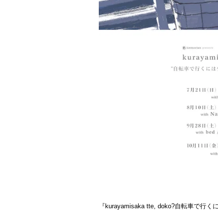
『kurayamisaka tte, doko?自