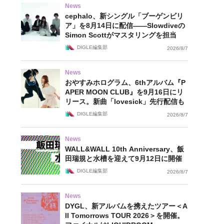
News
cephalo、新シングル「ブーゲンビリ
ア」を8月14日に配信——Slowdiveの
Simon Scottがマスタリングを担当
DIGLE編集部
2026/8/7
News
おやすみホログラム、6thアルバム『P
APER MOON CLUB』を9月16日にリ
リース。新曲「lovesick」先行配信も
DIGLE編集部
2026/8/7
News
WALL&WALL 10th Anniversary、飯
田瑞規と水槽を迎えて9月12日に開催
DIGLE編集部
2026/8/7
News
DYGL、新アルバムを携えたツアー＜A
ll Tomorrows TOUR 2026＞を開催。