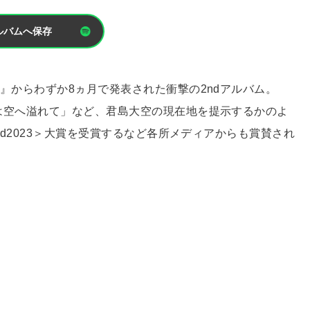
ルバムへ保存
帶する煙』からわずか8ヵ月で発表された衝撃の2ndアルバム。
「沈む体は空へ溢れて」など、君島大空の現在地を提示するかのよ
 Award2023＞大賞を受賞するなど各所メディアからも賞賛され