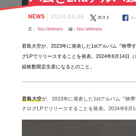
NEWS
|
2024.06.06
ポスト
シ
文：
Kou Ishimaru
編：
Kou Ishimaru
君島大空が、2023年に発表した1stアルバム『映帶する煙
グLPでリリースすることを発表。2024年8月14
組枚数限定生産になるとのこと。
君島大空
が、2023年に発表した1stアルバム『映帶する
ナログLPでリリースすることを発表。2024年8月