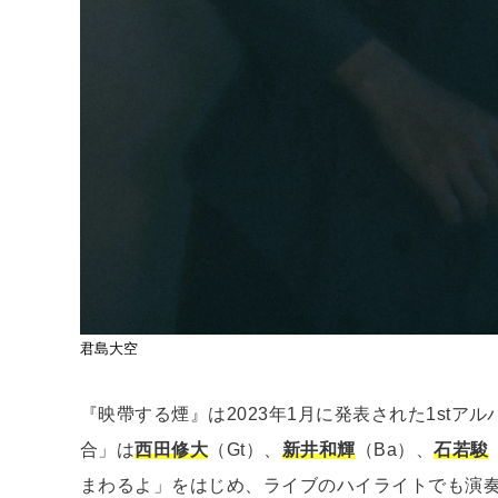
君島大空
『映帶する煙』は2023年1月に発表された1stア
合」は
西田修大
（Gt）、
新井和輝
（Ba）、
石若駿
まわるよ」をはじめ、ライブのハイライトでも演奏され