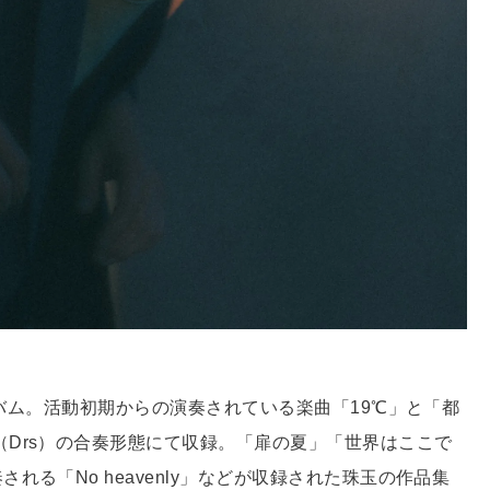
ルバム。活動初期からの演奏されている楽曲「19℃」と「都
（Drs）の合奏形態にて収録。「扉の夏」「世界はここで
る「No heavenly」などが収録された珠玉の作品集