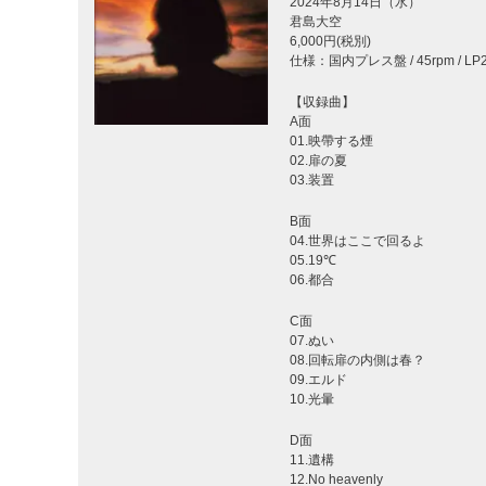
2024年8月14日（水）
君島大空
6,000円(税別)
仕様：国内プレス盤 / 45rpm / 
【収録曲】
A面
01.映帶する煙
02.扉の夏
03.装置
B面
04.世界はここで回るよ
05.19℃
06.都合
C面
07.ぬい
08.回転扉の内側は春？
09.エルド
10.光暈
D面
11.遺構
12.No heavenly