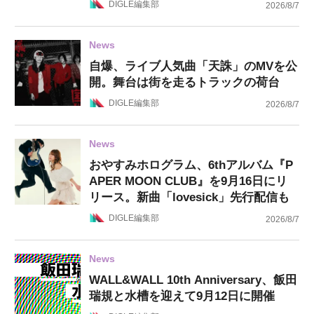
DIGLE編集部
2026/8/7
News
自爆、ライブ人気曲「天誅」のMVを公
開。舞台は街を走るトラックの荷台
DIGLE編集部
2026/8/7
News
おやすみホログラム、6thアルバム『P
APER MOON CLUB』を9月16日にリ
リース。新曲「lovesick」先行配信も
DIGLE編集部
2026/8/7
News
WALL&WALL 10th Anniversary、飯田
瑞規と水槽を迎えて9月12日に開催