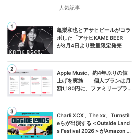
人気記事
亀梨和也とアサヒビールがコラ
ボした「アサヒKAME BEER」
が8月4日より数量限定発売
Apple Music、約4年ぶりの値
上げを実施——個人プランは月
額1,180円に、ファミリープラ
ンは300円値上げの1,980円に
Charli XCX、The xx、Turnstil
eらが出演する＜Outside Land
s Festival 2026＞がAmazon M
usicとPrime Videoで独占ライ