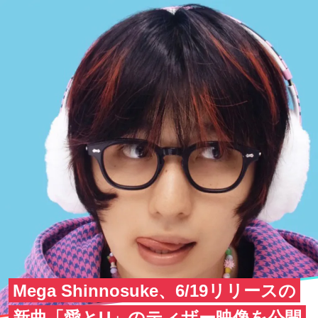
Mega Shinnosuke、6/19リリースの
新曲「愛とU」のティザー映像を公開