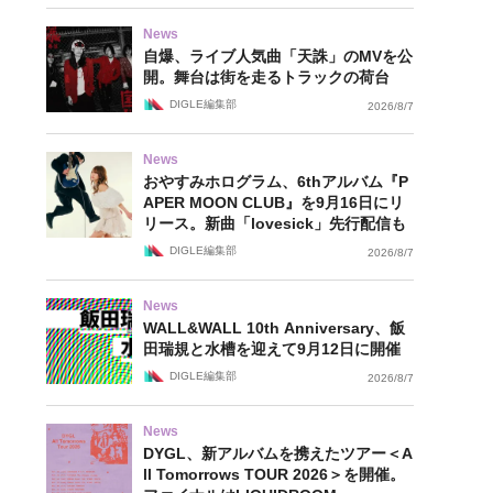
News
自爆、ライブ人気曲「天誅」のMVを公
開。舞台は街を走るトラックの荷台
DIGLE編集部
2026/8/7
News
おやすみホログラム、6thアルバム『P
APER MOON CLUB』を9月16日にリ
リース。新曲「lovesick」先行配信も
DIGLE編集部
2026/8/7
News
WALL&WALL 10th Anniversary、飯
田瑞規と水槽を迎えて9月12日に開催
DIGLE編集部
2026/8/7
News
DYGL、新アルバムを携えたツアー＜A
ll Tomorrows TOUR 2026＞を開催。