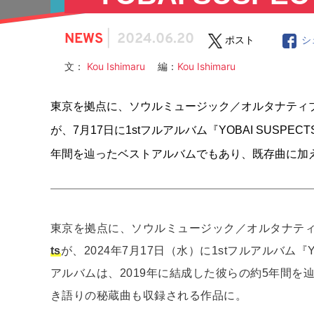
NEWS
|
2024.06.20
ポスト
シ
文：
Kou Ishimaru
編：
Kou Ishimaru
東京を拠点に、ソウルミュージック／オルタナティブロック
が、7月17日に1stフルアルバム『YOBAI SUSP
年間を辿ったベストアルバムでもあり、既存曲に加
東京を拠点に、ソウルミュージック／オルタナテ
ts
が、2024年7月17日（水）に1stフルアルバム『
アルバムは、2019年に結成した彼らの約5年間
き語りの秘蔵曲も収録される作品に。