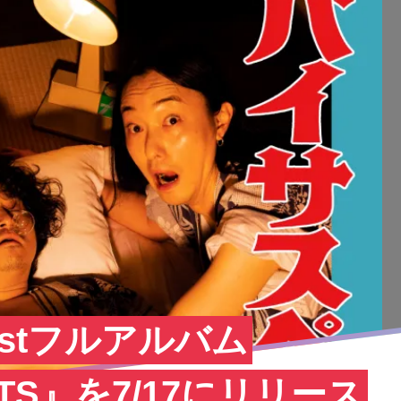
s、1stフルアルバム
CTS』を7/17にリリース