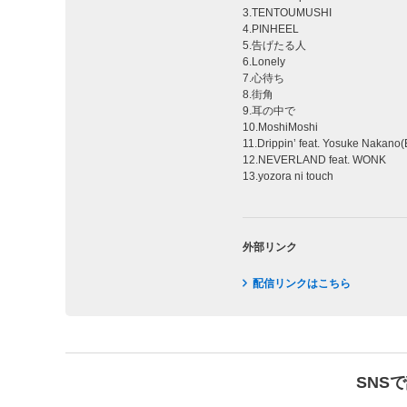
3.TENTOUMUSHI
4.PINHEEL
5.告げたる人
6.Lonely
7.心待ち
8.街角
9.耳の中で
10.MoshiMoshi
11.Drippin’ feat. Yosuke Nakano
12.NEVERLAND feat. WONK
13.yozora ni touch
外部リンク
配信リンクはこちら
SNS