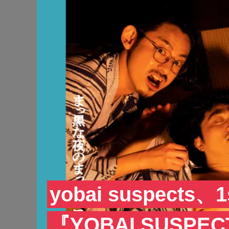
yobai suspect
『YOBAI SUSPE