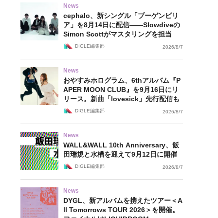
News
cephalo、新シングル「ブーゲンビリ
ア」を8月14日に配信——Slowdiveの
Simon Scottがマスタリングを担当
DIGLE編集部
2026/8/7
News
おやすみホログラム、6thアルバム『P
APER MOON CLUB』を9月16日にリ
リース。新曲「lovesick」先行配信も
DIGLE編集部
2026/8/7
News
WALL&WALL 10th Anniversary、飯
田瑞規と水槽を迎えて9月12日に開催
DIGLE編集部
2026/8/7
News
DYGL、新アルバムを携えたツアー＜A
ll Tomorrows TOUR 2026＞を開催。