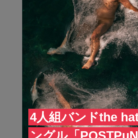
4人組バンドthe h
ングル「POSTPu