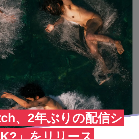
atch、2年ぶりの配信シ
NK?」をリリース