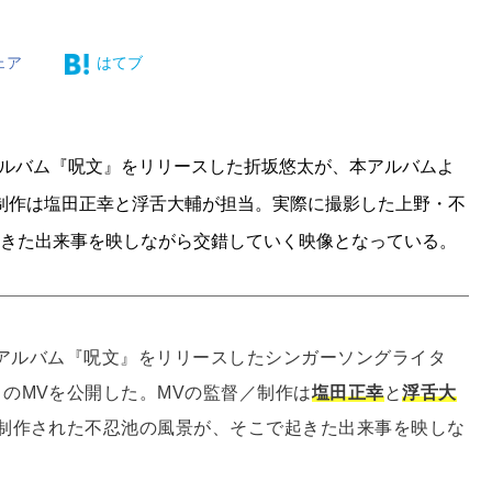
ェア
はてブ
るアルバム『呪⽂』をリリースした折坂悠太が、本アルバムよ
／制作は塩⽥正幸と浮⾆⼤輔が担当。実際に撮影した上野・不
起きた出来事を映しながら交錯していく映像となっている。
るアルバム『呪⽂』をリリースしたシンガーソングライタ
のMVを公開した。MVの監督／制作は
塩⽥正幸
と
浮⾆⼤
制作された不忍池の⾵景が、そこで起きた出来事を映しな