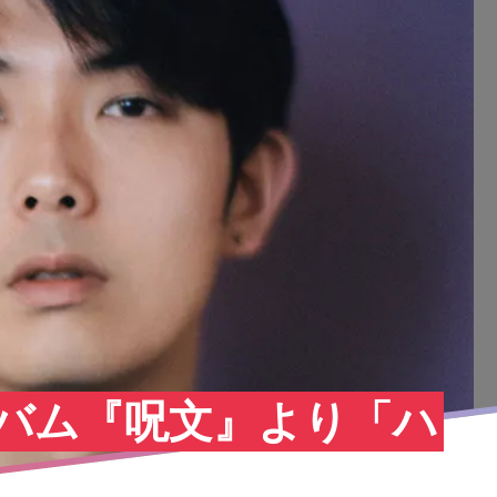
ルバム『呪⽂』より「ハ