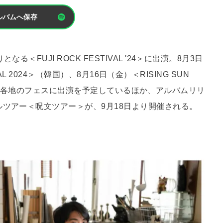
ルバムへ保存
＜FUJI ROCK FESTIVAL '24＞に出演。8⽉3⽇
VAL 2024＞（韓国）、8⽉16⽇（⾦）＜RISING SUN
⽇本海外含め各地のフェスに出演を予定しているほか、アルバムリリ
ルツアー＜呪⽂ツアー＞が、9⽉18⽇より開催される。