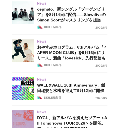
News
cephalo、新シングル「ブーゲンビリ
ア」を8月14日に配信——Slowdiveの
Simon Scottがマスタリングを担当
DIGLE編集部
2026/8/7
News
おやすみホログラム、6thアルバム『P
APER MOON CLUB』を9月16日にリ
リース。新曲「lovesick」先行配信も
DIGLE編集部
2026/8/7
News
WALL&WALL 10th Anniversary、飯
田瑞規と水槽を迎えて9月12日に開催
DIGLE編集部
2026/8/7
News
DYGL、新アルバムを携えたツアー＜A
ll Tomorrows TOUR 2026＞を開催。