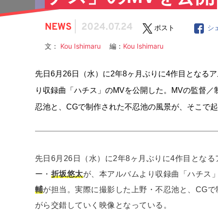
NEWS
|
2024.07.24
ポスト
シ
文：
Kou Ishimaru
編：
Kou Ishimaru
先⽇6⽉26⽇（⽔）に2年8ヶ⽉ぶりに4作⽬とな
り収録曲「ハチス」のMVを公開した。MVの監督
忍池と、CGで制作された不忍池の⾵景が、そこで
先⽇6⽉26⽇（⽔）に2年8ヶ⽉ぶりに4作⽬とな
ー・
折坂悠太
が、本アルバムより収録曲「ハチス」
輔
が担当。実際に撮影した上野・不忍池と、CGで
がら交錯していく映像となっている。