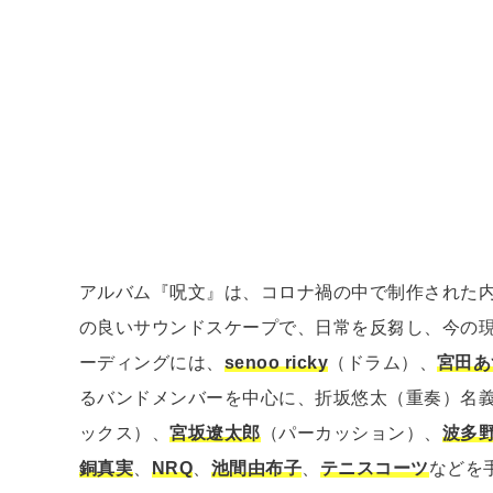
アルバム『呪⽂』は、コロナ禍の中で制作された
の良いサウンドスケープで、⽇常を反芻し、今の
ーディングには、
senoo ricky
（ドラム）、
宮⽥あ
るバンドメンバーを中⼼に、折坂悠太（重奏）名
ックス）、
宮坂遼太郎
（パーカッション）、
波多
銅真実
、
NRQ
、
池間由布⼦
、
テニスコーツ
などを