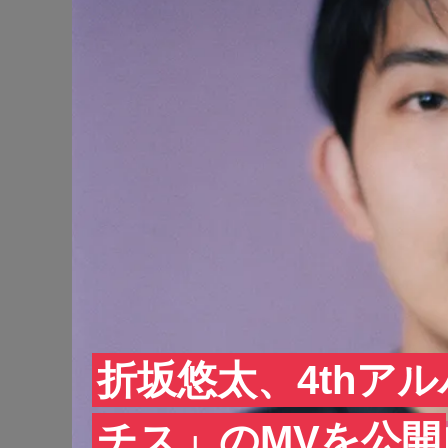
折坂悠太、4thア
チス」のMVを公開