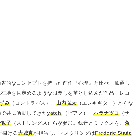
内省的なコンセプトを持った前作『⼼理』と⽐べ、⾵通し
現在地を⾒定めるような眼差しを落とし込んだ作品。レコ
ずみ
（コントラバス）、
⼭内弘太
（エレキギター）からな
義で共に活動してきた
yatchi
（ピアノ）・
ハラナツコ
（サ
野敦⼦
（ストリングス）らが参加。録音とミックスを、
⾓
⼿掛ける
⼤城真
が担当し、マスタリングは
Frederic Stade