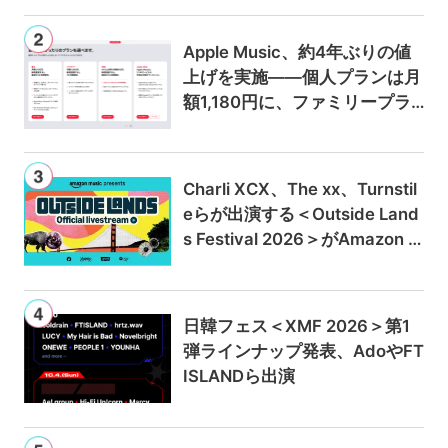
Apple Music、約4年ぶりの値
上げを実施——個人プランは月
額1,180円に、ファミリープラ
ンは300円値上げの1,980円に
Charli XCX、The xx、Turnstil
eらが出演する＜Outside Land
s Festival 2026＞がAmazon M
usicとPrime Videoで独占ライ
ブ配信
日韓フェス＜XMF 2026＞第1
弾ラインナップ発表、AdoやFT
ISLANDら出演