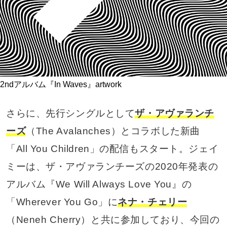
2ndアルバム『In Waves』artwork
さらに、先行シングルとして
ザ・アヴァランチ
ーズ
（The Avalanches）とコラボした新曲
「All You Children」の配信もスタート。ジェイ
ミーは、ザ・アヴァランチーズの2020年発表の
アルバム『We Will Always Love You』の
「Wherever You Go」に
ネナ・チェリー
（Neneh Cherry）と共に参加しており、今回の