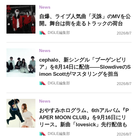
News
自爆、ライブ人気曲「天誅」のMVを公
開。舞台は街を走るトラックの荷台
DIGLE編集部
2026/8/7
News
cephalo、新シングル「ブーゲンビリ
ア」を8月14日に配信——SlowdiveのS
imon Scottがマスタリングを担当
DIGLE編集部
2026/8/7
News
おやすみホログラム、6thアルバム『P
APER MOON CLUB』を9月16日にリ
リース。新曲「lovesick」先行配信も
DIGLE編集部
2026/8/7