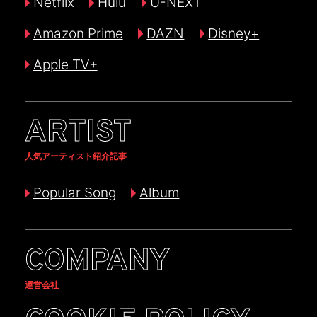
Netflix
Hulu
U-NEXT
Amazon Prime
DAZN
Disney+
Apple TV+
ARTIST
人気アーティスト紹介記事
Popular Song
Album
COMPANY
運営会社