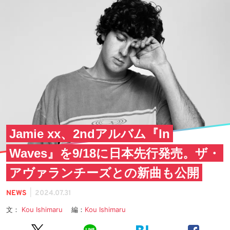
Jamie xx、2ndアルバム『In
Waves』を9/18に日本先行発売。ザ・
アヴァランチーズとの新曲も公開
|
NEWS
2024.07.31
文：
Kou Ishimaru
編：
Kou Ishimaru