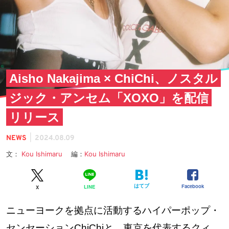
Aisho Nakajima × ChiChi、ノスタル
ジック・アンセム「XOXO」を配信
リリース
|
NEWS
2024.08.09
文：
Kou Ishimaru
編：
Kou Ishimaru
はてブ
Facebook
LINE
X
ニューヨークを拠点に活動するハイパーポップ・
センセーションChiChiと、東京を代表するクィ