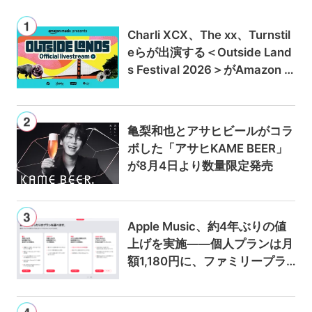
Charli XCX、The xx、Turnstil
eらが出演する＜Outside Land
s Festival 2026＞がAmazon M
usicとPrime Videoで独占ライ
ブ配信
亀梨和也とアサヒビールがコラ
ボした「アサヒKAME BEER」
が8月4日より数量限定発売
Apple Music、約4年ぶりの値
上げを実施——個人プランは月
額1,180円に、ファミリープラ
ンは300円値上げの1,980円に