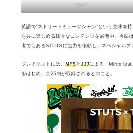
STUTS
英語で“ストリートミュージシャン”という意味を持
を共に楽しめる様々なコンテンツを展開中。今回は＜S
者でもあるSTUTSに協⼒を依頼し、スペシャル
プレイリストには、
MFS
と
JJJ
による「Mirror fea
をはじめ、全25曲が収録されるとのこと。