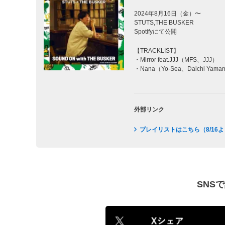
2024年8⽉16⽇（⾦）〜
STUTS,THE BUSKER
Spotifyにて公開
【TRACKLIST】
・Mirror feat.JJJ（MFS、JJJ）
・Nana（Yo-Sea、Daichi Yam
外部リンク
プレイリストはこちら（8/16
SNS