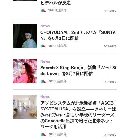
ヒデハルが決定
DIGLE編集部
2026/8/7
News
CHOIYUDAM、2ndアルバム『SUNTA
N』を8月1日に配信
DIGLE編集部
2026/8/7
News
Saarah × King Kanja、新曲『West Si
de Love』を8月7日に配信
DIGLE編集部
2026/8/7
News
アソビシステムが北米新拠点「ASOBI
SYSTEM USA」を設立——きゃりーぱ
みゅぱみゅ・新しい学校のリーダーズ
のCoachella出演で培った北米ネット
ワークを活用
DIGLE編集部
2026/8/7