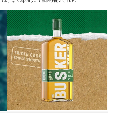
6⽇（⾦）よりSpotifyにて配信が開始される。