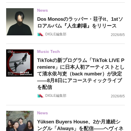
News
Dos Monosのラッパー・荘子it、1stソ
ロアルバム『人生劇場』をリリース
DIGLE編集部
2026/8/5
Music Tech
TikTokの新プログラム「TikTok LIVE P
remiere」に日本人初アーティストとし
て清水依与吏（back number）が決定
——8月8日にアコースティックライブ
を配信
DIGLE編集部
2026/8/5
News
Yüksen Buyers House、2か月連続シ
ングル「Always」を配信——ヘヴィネ