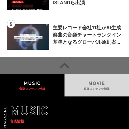
ISLANDら出演
主要レコード会社11社がAI生成
楽曲の音楽チャートランクイン
基準となるグローバル原則案を
提示——人間主導の創造性を守
るための統一的な枠組みを提案
MUSIC
MOVIE
音楽コンテンツ情報
映像コンテンツ情報
MUSIC
音楽情報