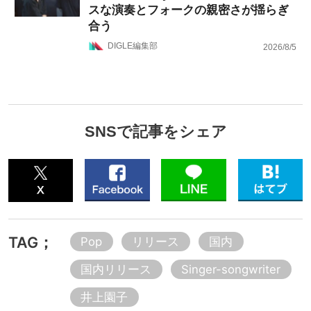
スな演奏とフォークの親密さが揺らぎ
合う
DIGLE編集部
2026/8/5
SNSで記事をシェア
TAG；
Pop
リリース
国内
国内リリース
Singer-songwriter
井上園子