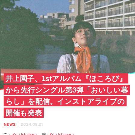
井上園子、1stアルバム『ほころび』
から先行シングル第3弾「おいしい暮
らし」を配信。インストアライブの
開催も発表
|
NEWS
2024.08.21
文：
Kou Ishimaru
編：
Kou Ishimaru