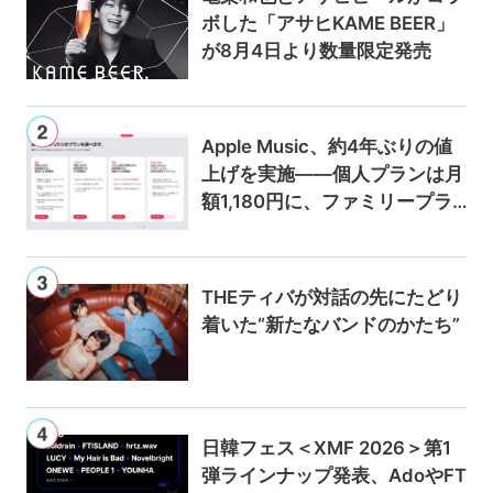
ボした「アサヒKAME BEER」
が8月4日より数量限定発売
Apple Music、約4年ぶりの値
上げを実施——個人プランは月
額1,180円に、ファミリープラ
ンは300円値上げの1,980円に
THEティバが対話の先にたどり
着いた“新たなバンドのかたち”
日韓フェス＜XMF 2026＞第1
弾ラインナップ発表、AdoやFT