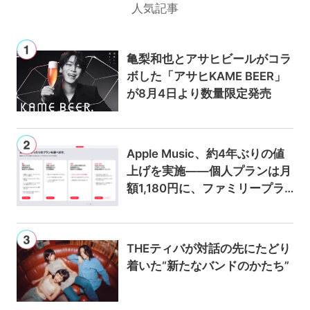
人気記事
亀梨和也とアサヒビールがコラ
ボした「アサヒKAME BEER」
が8月4日より数量限定発売
Apple Music、約4年ぶりの値
上げを実施——個人プランは月
額1,180円に、ファミリープラ
ンは300円値上げの1,980円に
THEティバが対話の先にたどり
着いた“新たなバンドのかたち”