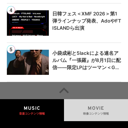
日韓フェス＜XMF 2026＞第1
弾ラインナップ発表、AdoやFT
ISLANDら出演
小袋成彬と5lackによる連名ア
ルバム『一張羅』が8月1日に配
信——限定LPはツーマン＜Gai
a＞会場で販売
MUSIC
MOVIE
音楽コンテンツ情報
映像コンテンツ情報