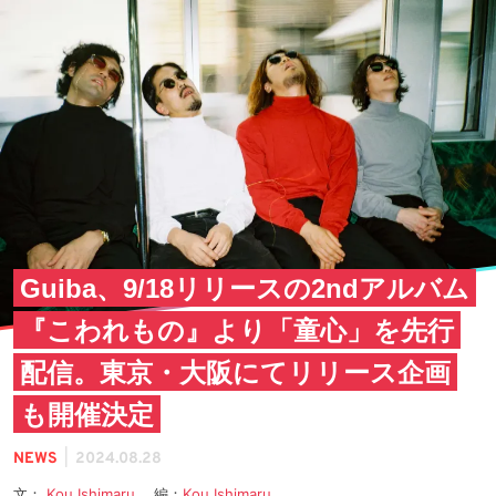
Guiba、9/18リリースの2ndアルバム
『こわれもの』より「童心」を先行
配信。東京・大阪にてリリース企画
も開催決定
|
NEWS
2024.08.28
文：
Kou Ishimaru
編：
Kou Ishimaru