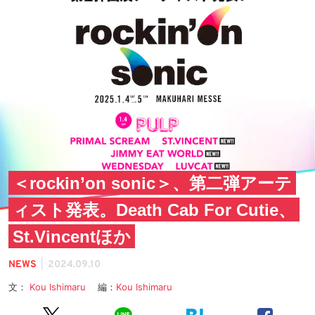
＜rockin’on sonic＞、第二弾アーテ
ィスト発表。Death Cab For Cutie、
St.Vincentほか
|
NEWS
2024.09.10
文：
Kou Ishimaru
編：
Kou Ishimaru