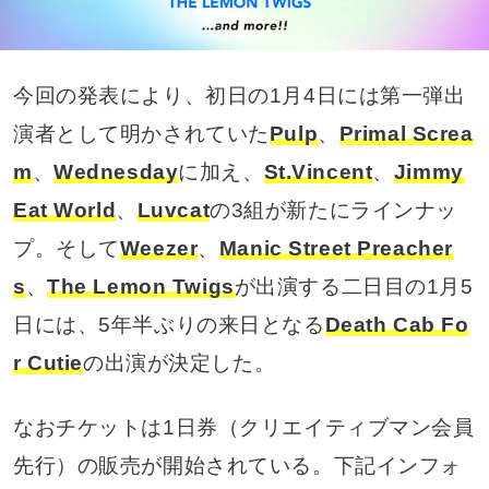
今回の発表により、初日の1月4日には第一弾出
演者として明かされていた
Pulp
、
Primal Screa
m
、
Wednesday
に加え、
St.Vincent
、
Jimmy
Eat World
、
Luvcat
の3組が新たにラインナッ
プ。そして
Weezer
、
Manic Street Preacher
s
、
The Lemon Twigs
が出演する二日目の1月5
日には、5年半ぶりの来日となる
Death Cab Fo
r Cutie
の出演が決定した。
なおチケットは1日券（クリエイティブマン会員
先行）の販売が開始されている。下記インフォ