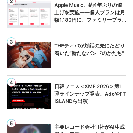
Apple Music、約4年ぶりの値
上げを実施——個人プランは月
額1,180円に、ファミリープラ
ンは300円値上げの1,980円に
THEティバが対話の先にたどり
着いた“新たなバンドのかたち”
日韓フェス＜XMF 2026＞第1
弾ラインナップ発表、AdoやFT
ISLANDら出演
主要レコード会社11社がAI生成