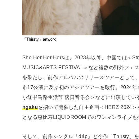
「Thirsty」artwork
She Her Her Hersは、2023年以降、中国では＜Strawb
MUSIC&ARTS FESTIVAL＞など複数の野
を果たし、前作アルバムのリリースツアーとして、
市17公演に及ぶ初のアジアツアーを敢行。2024年
小红书马路生活节 落日音乐会＞などに出演してい
ngaku
を招いて開催した自主企画＜HERZ 2024
となる恵比寿LIQUIDROOMでのワンマンライブ
そして、前作シングル「drip」と今作「Thirsty」