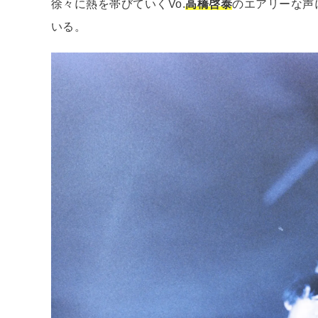
徐々に熱を帯びていくVo.
高橋啓泰
のエアリーな声
いる。