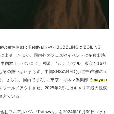
erry Music Festival＞や＜BUBBLING & BOILING
外フェスに出演したほか、国内外のフェスやイベントに多数出演
中国本土、バンコク、香港、台北、ソウル、東京と16都
もその勢いは止まらず、中国SNSのRED(小红书)主催の＜
る。さらに、国内では7月に東京・キネマ倶楽部で
maya o
＞をソールドアウトさせ、2025年2月にはキャリア最大規模
も控えている。
を含むフルアルバム『Pathway』を2024年10月30日（水）