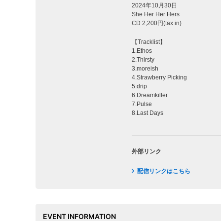
2024年10月30日
She Her Her Hers
CD 2,200円(tax in)
【Tracklist】
1.Ethos
2.Thirsty
3.moreish
4.Strawberry Picking
5.drip
6.Dreamkiller
7.Pulse
8.Last Days
外部リンク
配信リンクはこちら
EVENT INFORMATION