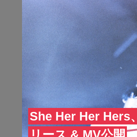
She Her Her He
リース & MV公開