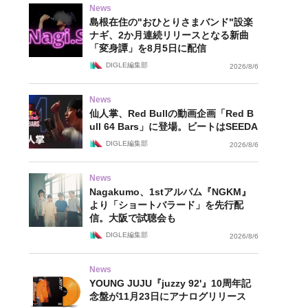
News
島根在住の"おひとりさまバンド"設楽
ナギ、2か月連続リリースとなる新曲
「変身譚」を8月5日に配信
DIGLE編集部
2026/8/6
News
仙人掌、Red Bullの動画企画「Red B
ull 64 Bars」に登場。ビートはSEEDA
DIGLE編集部
2026/8/6
News
Nagakumo、1stアルバム『NGKM』
より「ショートバラード」を先行配
信。大阪で試聴会も
DIGLE編集部
2026/8/6
News
YOUNG JUJU『juzzy 92'』10周年記
念盤が11月23日にアナログリリース