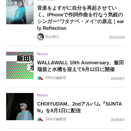
音楽をよすがに自分を再起させてい
く。iPhoneで作詞作曲を行なう気鋭の
シンガー“ワタナベ・メイ”の原点｜ear
ly Reflection
田山雄士
2023/10/5
News
WALL&WALL 10th Anniversary、飯田
瑞規と水槽を迎えて9月12日に開催
DIGLE編集部
2026/8/7
News
CHOIYUDAM、2ndアルバム『SUNTA
N』を8月1日に配信
DIGLE編集部
2026/8/7