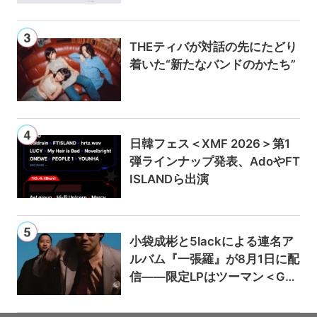
ンは300円値上げの1,980円に
THEティバが対話の先にたどり
着いた“新たなバンドのかたち”
日韓フェス＜XMF 2026＞第1
弾ラインナップ発表、AdoやFT
ISLANDら出演
小袋成彬と5lackによる連名ア
ルバム『一張羅』が8月1日に配
信——限定LPはツーマン＜Gai
a＞会場で販売