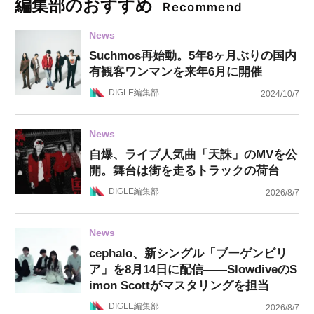
編集部のおすすめ
Recommend
News
Suchmos再始動。5年8ヶ月ぶりの国内
有観客ワンマンを来年6月に開催
DIGLE編集部
2024/10/7
News
自爆、ライブ人気曲「天誅」のMVを公
開。舞台は街を走るトラックの荷台
DIGLE編集部
2026/8/7
News
cephalo、新シングル「ブーゲンビリ
ア」を8月14日に配信——SlowdiveのS
imon Scottがマスタリングを担当
DIGLE編集部
2026/8/7