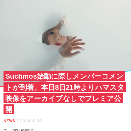
Suchmos始動に際しメンバーコメン
トが到着。本日8日21時よりハマスタ
映像をアーカイブなしでプレミア公
開
|
NEWS
2024.10.08
文： DIGLE編集部