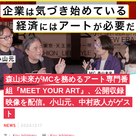
森山未來がMCを務めるアート専門番
組『MEET YOUR ART』、公開収録
映像を配信。小山元、中村政人がゲス
ト
|
NEWS
2024.12.17
文：
Kou Ishimaru
編：
Kou Ishimaru