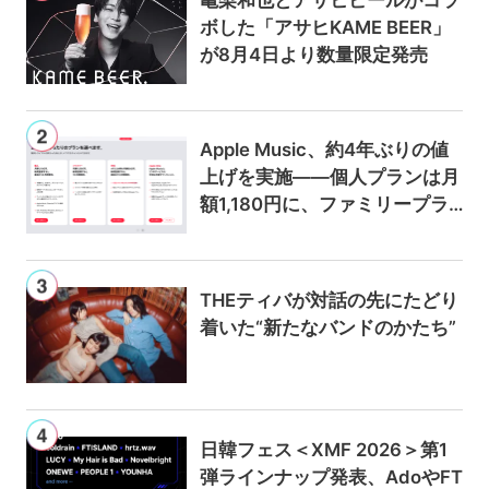
亀梨和也とアサヒビールがコラ
ボした「アサヒKAME BEER」
が8月4日より数量限定発売
Apple Music、約4年ぶりの値
上げを実施——個人プランは月
額1,180円に、ファミリープラ
ンは300円値上げの1,980円に
THEティバが対話の先にたどり
着いた“新たなバンドのかたち”
日韓フェス＜XMF 2026＞第1
弾ラインナップ発表、AdoやFT