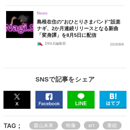
News
島根在住の"おひとりさまバンド"設楽
ナギ、2か月連続リリースとなる新曲
「変身譚」を8月5日に配信
DIGLE編集部
2026/8/6
SNSで記事をシェア
TAG；
森山未來
映像
art
番組