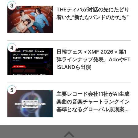
THEティバが対話の先にたどり
着いた“新たなバンドのかたち”
日韓フェス＜XMF 2026＞第1
弾ラインナップ発表、AdoやFT
ISLANDら出演
主要レコード会社11社がAI生成
楽曲の音楽チャートランクイン
基準となるグローバル原則案を
提示——人間主導の創造性を守
るための統一的な枠組みを提案