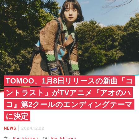
TOMOO、1月8日リリースの新曲「コ
ントラスト」がTVアニメ『アオのハ
コ』第2クールのエンディングテーマ
に決定
|
NEWS
2024.12.22
文：
Kou Ishimaru
編：
Kou Ishimaru