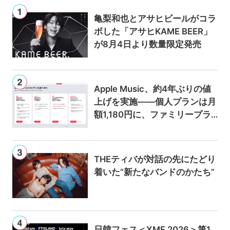
亀梨和也とアサヒビールがコラ
ボした「アサヒKAME BEER」
が8月4日より数量限定発売
Apple Music、約4年ぶりの値
上げを実施——個人プランは月
額1,180円に、ファミリープラ
ンは300円値上げの1,980円に
THEティバが対話の先にたどり
着いた“新たなバンドのかたち”
日韓フェス＜XMF 2026＞第1