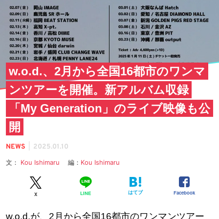
w.o.d.、2月から全国16都市のワンマ
ンツアーを開催。新アルバム収録
「My Generation」のライブ映像も公
開
|
NEWS
2025.01.10
文：
Kou Ishimaru
編：
Kou Ishimaru
はてブ
Facebook
LINE
X
w.o.d.が、2月から全国16都市のワンマンツアー