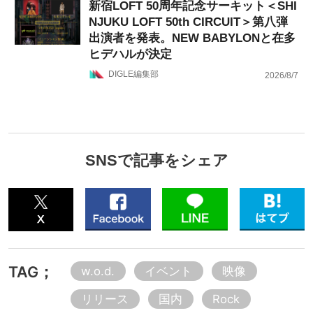
新宿LOFT 50周年記念サーキット＜SHI
NJUKU LOFT 50th CIRCUIT＞第八弾
出演者を発表。NEW BABYLONと在多
ヒデハルが決定
DIGLE編集部
2026/8/7
SNSで記事をシェア
TAG；
w.o.d.
イベント
映像
リリース
国内
Rock