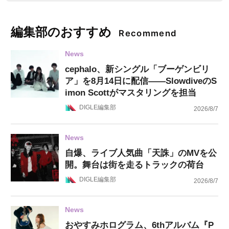
編集部のおすすめ
Recommend
News
cephalo、新シングル「ブーゲンビリ
ア」を8月14日に配信——SlowdiveのS
imon Scottがマスタリングを担当
DIGLE編集部
2026/8/7
News
自爆、ライブ人気曲「天誅」のMVを公
開。舞台は街を走るトラックの荷台
DIGLE編集部
2026/8/7
News
おやすみホログラム、6thアルバム『P