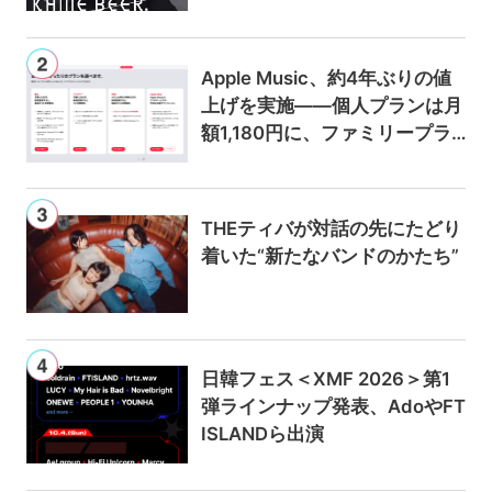
Apple Music、約4年ぶりの値
上げを実施——個人プランは月
額1,180円に、ファミリープラ
ンは300円値上げの1,980円に
THEティバが対話の先にたどり
着いた“新たなバンドのかたち”
日韓フェス＜XMF 2026＞第1
弾ラインナップ発表、AdoやFT
ISLANDら出演