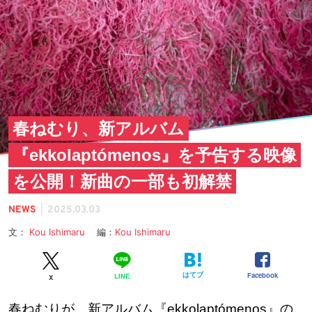
春ねむり、新アルバム
『ekkolaptómenos』を予告する映像
を公開！新曲の一部も初解禁
|
NEWS
2025.03.03
文：
Kou Ishimaru
編：
Kou Ishimaru
はてブ
Facebook
LINE
X
春ねむりが、新アルバム『ekkolaptómenos』の