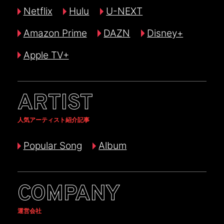
Netflix
Hulu
U-NEXT
Amazon Prime
DAZN
Disney+
Apple TV+
ARTIST
人気アーティスト紹介記事
Popular Song
Album
COMPANY
運営会社