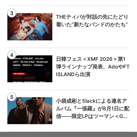
THEティバが対話の先にたどり
着いた“新たなバンドのかたち”
日韓フェス＜XMF 2026＞第1
弾ラインナップ発表、AdoやFT
ISLANDら出演
小袋成彬と5lackによる連名ア
ルバム『一張羅』が8月1日に配
信——限定LPはツーマン＜Gai
a＞会場で販売