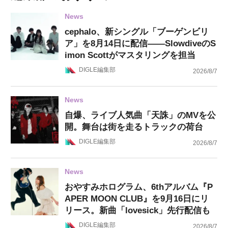
News
cephalo、新シングル「ブーゲンビリ
ア」を8月14日に配信——SlowdiveのS
imon Scottがマスタリングを担当
DIGLE編集部
2026/8/7
News
自爆、ライブ人気曲「天誅」のMVを公
開。舞台は街を走るトラックの荷台
DIGLE編集部
2026/8/7
News
おやすみホログラム、6thアルバム『P
APER MOON CLUB』を9月16日にリ
リース。新曲「lovesick」先行配信も
DIGLE編集部
2026/8/7