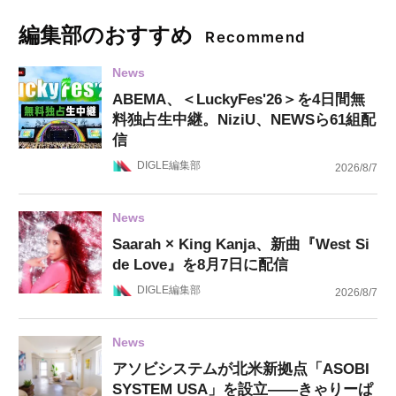
編集部のおすすめ
Recommend
News
ABEMA、＜LuckyFes'26＞を4日間無
料独占生中継。NiziU、NEWSら61組配
信
DIGLE編集部
2026/8/7
News
Saarah × King Kanja、新曲『West Si
de Love』を8月7日に配信
DIGLE編集部
2026/8/7
News
アソビシステムが北米新拠点「ASOBI
SYSTEM USA」を設立——きゃりーぱ