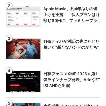
Apple Music、約4年ぶりの値
上げを実施——個人プランは月
額1,180円に、ファミリープラ
ンは300円値上げの1,980円に
THEティバが対話の先にたどり
着いた“新たなバンドのかたち”
日韓フェス＜XMF 2026＞第1
弾ラインナップ発表、AdoやFT
ISLANDら出演