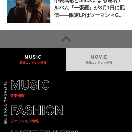
小袋成彬と5lackによる連名ア
ルバム『一張羅』が8月1日に配
信——限定LPはツーマン＜Gai
a＞会場で販売
MUSIC
MOVIE
音楽コンテンツ情報
映像コンテンツ情報
MUSIC
音楽情報
FASHION
ファッション情報