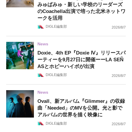
みゅぱみゅ・新しい学校のリーダーズ
のCoachella出演で培った北米ネットワ
ークを活用
DIGLE編集部
2026/8/7
News
Doxie、4th EP『Doxie Ⅳ』リリースパ
ーティーを9月27日に開催ーーLA SEÑ
ASとホピーハイボが出演
DIGLE編集部
2026/8/7
News
Ovall、新アルバム『Glimmer』の収録
曲「Needed」のMVを公開。光と影で
アルバムの世界を描く映像に
DIGLE編集部
2026/8/7