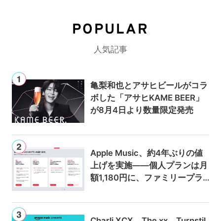
POPULAR
人気記事
亀梨和也とアサヒビールがコラ
ボした「アサヒKAME BEER」
が8月4日より数量限定発売
Apple Music、約4年ぶりの値
上げを実施——個人プランは月
額1,180円に、ファミリープラ
ンは300円値上げの1,980円に
Charli XCX、The xx、Turnstil