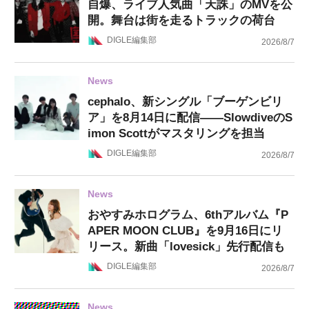
自爆、ライブ人気曲「天誅」のMVを公
開。舞台は街を走るトラックの荷台
DIGLE編集部
2026/8/7
News
cephalo、新シングル「ブーゲンビリ
ア」を8月14日に配信——SlowdiveのS
imon Scottがマスタリングを担当
DIGLE編集部
2026/8/7
News
おやすみホログラム、6thアルバム『P
APER MOON CLUB』を9月16日にリ
リース。新曲「lovesick」先行配信も
DIGLE編集部
2026/8/7
News