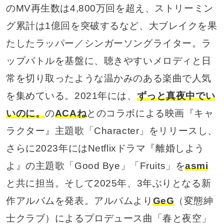
のMV再生数は4,800万回を超え、ストリーミン
グ累計は1億回を突破するなど、大ブレイクを果
たしたラッパー／シンガーソングライター。ラ
ップバトルを基盤に、聴きやすいメロディと日
常を切り取ったような温かみのある楽曲で人気
を集めている。2021年には、
ずっと真夜中でい
いのに。
の
ACAね
とのコラボによる映画『キャ
ラクター』主題歌「Character」をリリースし、
さらに2023年にはNetflixドラマ『離婚しよう
よ』の主題歌「Good Bye」「Fruits」を
asmi
と共に担当。そして2025年、3年ぶりとなる新
作アルバムを発表。アルバムより
GeG
（変態紳
士クラブ）によるプロデュース曲「春と夜空」