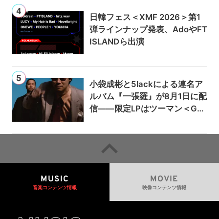
日韓フェス＜XMF 2026＞第1
弾ラインナップ発表、AdoやFT
ISLANDら出演
小袋成彬と5lackによる連名ア
ルバム『一張羅』が8月1日に配
信——限定LPはツーマン＜Gai
a＞会場で販売
MUSIC
MOVIE
音楽コンテンツ情報
映像コンテンツ情報