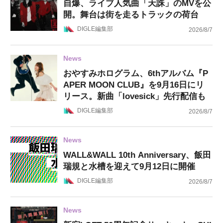
自爆、ライブ人気曲「天誅」のMVを公
開。舞台は街を走るトラックの荷台
DIGLE編集部
2026/8/7
News
おやすみホログラム、6thアルバム『P
APER MOON CLUB』を9月16日にリ
リース。新曲「lovesick」先行配信も
DIGLE編集部
2026/8/7
News
WALL&WALL 10th Anniversary、飯田
瑞規と水槽を迎えて9月12日に開催
DIGLE編集部
2026/8/7
News