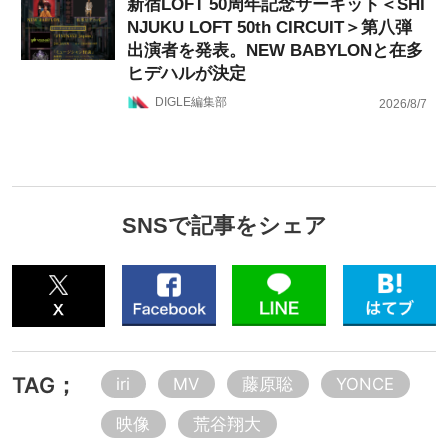
新宿LOFT 50周年記念サーキット＜SHI
NJUKU LOFT 50th CIRCUIT＞第八弾
出演者を発表。NEW BABYLONと在多
ヒデハルが決定
DIGLE編集部
2026/8/7
SNSで記事をシェア
TAG；
iri
MV
藤原聡
YONCE
映像
荒谷翔大