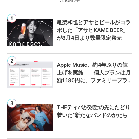
亀梨和也とアサヒビールがコラ
ボした「アサヒKAME BEER」
が8月4日より数量限定発売
Apple Music、約4年ぶりの値
上げを実施——個人プランは月
額1,180円に、ファミリープラ
ンは300円値上げの1,980円に
THEティバが対話の先にたどり
着いた“新たなバンドのかたち”