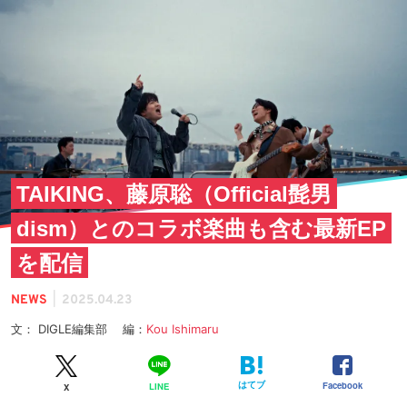
TAIKING、藤原聡（Official髭男
dism）とのコラボ楽曲も含む最新EP
を配信
|
NEWS
2025.04.23
文： DIGLE編集部 編：
Kou Ishimaru
はてブ
Facebook
LINE
X