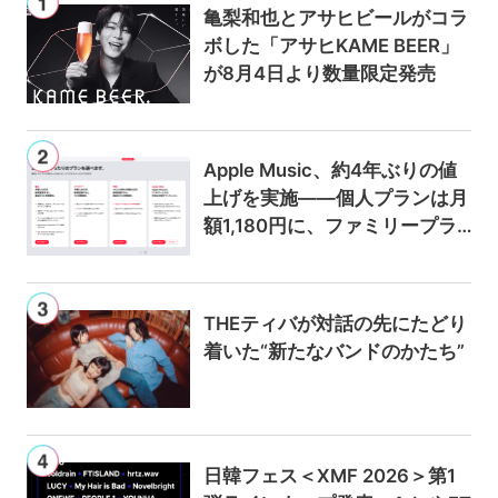
亀梨和也とアサヒビールがコラ
ボした「アサヒKAME BEER」
が8月4日より数量限定発売
Apple Music、約4年ぶりの値
上げを実施——個人プランは月
額1,180円に、ファミリープラ
ンは300円値上げの1,980円に
THEティバが対話の先にたどり
着いた“新たなバンドのかたち”
日韓フェス＜XMF 2026＞第1