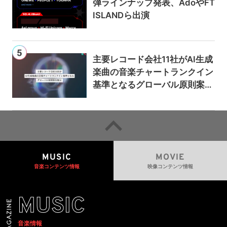
弾ラインナップ発表、AdoやFT
ISLANDら出演
主要レコード会社11社がAI生成
楽曲の音楽チャートランクイン
基準となるグローバル原則案を
提示——人間主導の創造性を守
るための統一的な枠組みを提案
MUSIC
MOVIE
音楽コンテンツ情報
映像コンテンツ情報
MUSIC
音楽情報