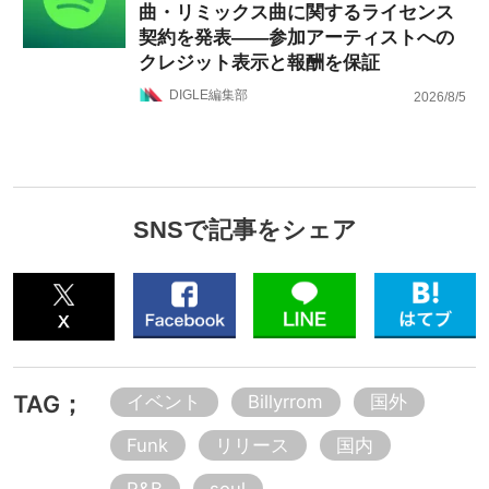
曲・リミックス曲に関するライセンス
契約を発表——参加アーティストへの
クレジット表示と報酬を保証
DIGLE編集部
2026/8/5
SNSで記事をシェア
TAG；
イベント
Billyrrom
国外
Funk
リリース
国内