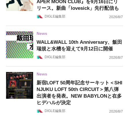
APER MOON CLUB』を9月16日にリ
リース。新曲「lovesick」先行配信も
DIGLE編集部
2026/8/7
News
WALL&WALL 10th Anniversary、飯田
瑞規と水槽を迎えて9月12日に開催
DIGLE編集部
2026/8/7
News
新宿LOFT 50周年記念サーキット＜SHI
NJUKU LOFT 50th CIRCUIT＞第八弾
出演者を発表。NEW BABYLONと在多
ヒデハルが決定
DIGLE編集部
2026/8/7