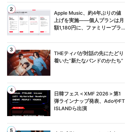
Apple Music、約4年ぶりの値
上げを実施——個人プランは月
額1,180円に、ファミリープラ
ンは300円値上げの1,980円に
THEティバが対話の先にたどり
着いた“新たなバンドのかたち”
日韓フェス＜XMF 2026＞第1
弾ラインナップ発表、AdoやFT
ISLANDら出演