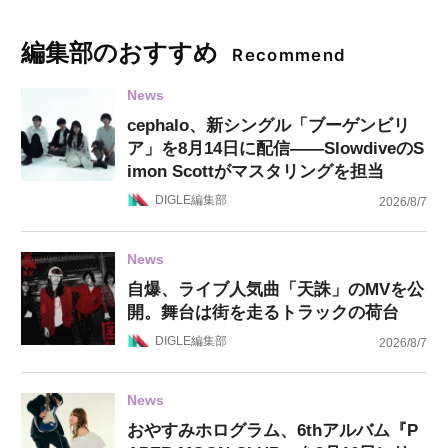
編集部のおすすめ
Recommend
News
cephalo、新シングル「ブーゲンビリ
ア」を8月14日に配信——SlowdiveのS
imon Scottがマスタリングを担当
DIGLE編集部
2026/8/7
News
自爆、ライブ人気曲「天誅」のMVを公
開。舞台は街を走るトラックの荷台
DIGLE編集部
2026/8/7
News
おやすみホログラム、6thアルバム『P