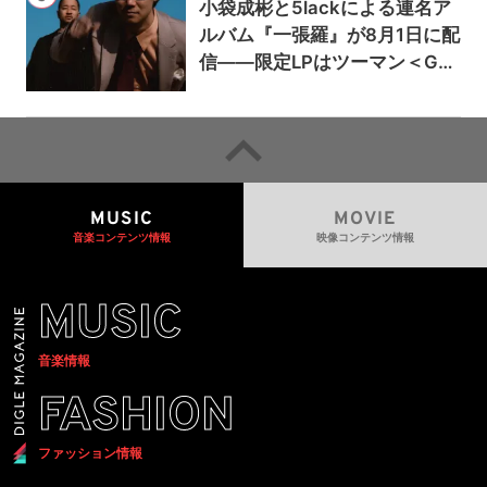
小袋成彬と5lackによる連名ア
ルバム『一張羅』が8月1日に配
信——限定LPはツーマン＜Gai
a＞会場で販売
MUSIC
MOVIE
音楽コンテンツ情報
映像コンテンツ情報
MUSIC
音楽情報
FASHION
ファッション情報