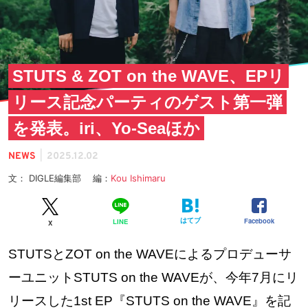
STUTS & ZOT on the WAVE、EPリ
リース記念パーティのゲスト第一弾
を発表。iri、Yo-Seaほか
|
NEWS
2025.12.02
文： DIGLE編集部 編：
Kou Ishimaru
はてブ
Facebook
LINE
X
STUTSとZOT on the WAVEによるプロデューサ
ーユニットSTUTS on the WAVEが、今年7月にリ
リースした1st EP『STUTS on the WAVE』を記