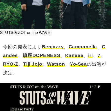
STUTS & ZOT on the WAVE
今回の発表により
Benjazzy
、
Campanella
、
C
andee
、
鎮座DOPENESS
、
Kaneee
、
iri
、
7
、
RYO-Z
、
Tiji Jojo
、
Watson
、
Yo-Sea
の出演が
決定。