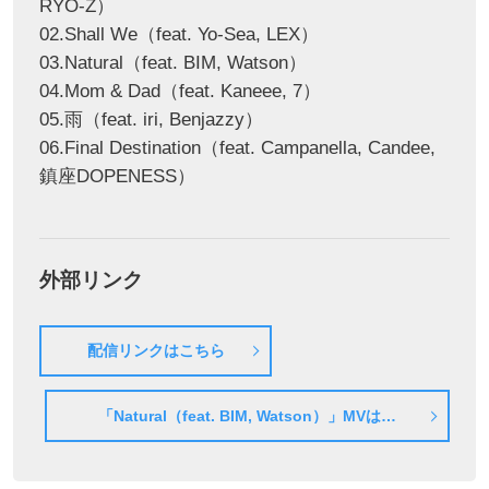
RYO-Z）
02.Shall We（feat. Yo-Sea, LEX）
03.Natural（feat. BIM, Watson）
04.Mom & Dad（feat. Kaneee, 7）
05.雨（feat. iri, Benjazzy）
06.Final Destination（feat. Campanella, Candee,
鎮座DOPENESS）
外部リンク
配信リンクはこちら
「Natural（feat. BIM, Watson）」MVはこ
ちら