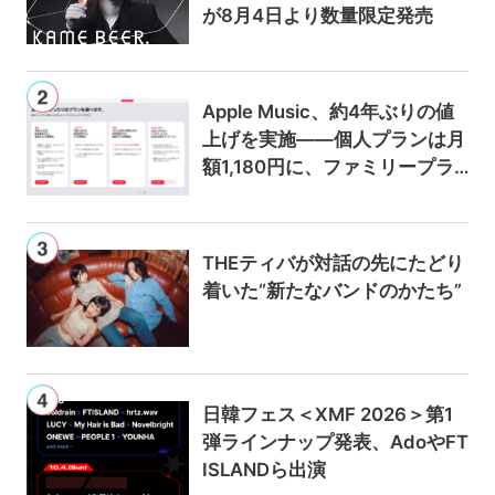
が8月4日より数量限定発売
Apple Music、約4年ぶりの値
上げを実施——個人プランは月
額1,180円に、ファミリープラ
ンは300円値上げの1,980円に
THEティバが対話の先にたどり
着いた“新たなバンドのかたち”
日韓フェス＜XMF 2026＞第1
弾ラインナップ発表、AdoやFT
ISLANDら出演