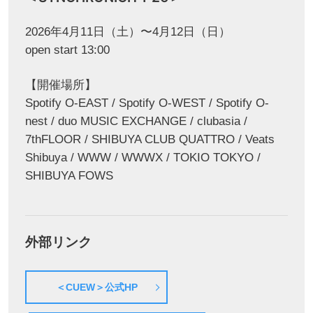
2026年4月11日（土）〜4月12日（日）
open start 13:00
【開催場所】
Spotify O-EAST / Spotify O-WEST / Spotify O-
nest / duo MUSIC EXCHANGE / clubasia /
7thFLOOR / SHIBUYA CLUB QUATTRO / Veats
Shibuya / WWW / WWWX / TOKIO TOKYO /
SHIBUYA FOWS
外部リンク
＜CUEW＞公式HP