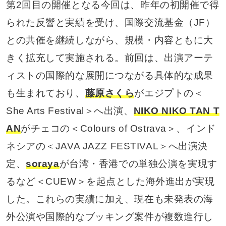
第2回目の開催となる今回は、昨年の初開催で得
られた反響と実績を受け、国際交流基金（JF）
との共催を継続しながら、規模・内容ともに大
きく拡充して実施される。前回は、出演アーテ
ィストの国際的な展開につながる具体的な成果
も生まれており、
藤原さくら
がエジプトの＜
She Arts Festival＞へ出演、
NIKO NIKO TAN T
AN
がチェコの＜Colours of Ostrava＞、インド
ネシアの＜JAVA JAZZ FESTIVAL＞へ出演決
定、
soraya
が台湾・香港での単独公演を実現す
るなど＜CUEW＞を起点とした海外進出が実現
した。これらの実績に加え、現在も未発表の海
外公演や国際的なブッキング案件が複数進行し