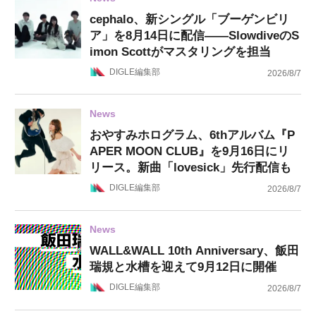
cephalo、新シングル「ブーゲンビリ
ア」を8月14日に配信——SlowdiveのS
imon Scottがマスタリングを担当
DIGLE編集部
2026/8/7
News
おやすみホログラム、6thアルバム『P
APER MOON CLUB』を9月16日にリ
リース。新曲「lovesick」先行配信も
DIGLE編集部
2026/8/7
News
WALL&WALL 10th Anniversary、飯田
瑞規と水槽を迎えて9月12日に開催
DIGLE編集部
2026/8/7