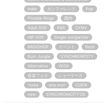
Indie
カンファレンス
Pop
Phoebe Rings
国内
Adult DVD
R&B
GYMV
HIP HOP
Singer-songwriter
RADIOHOP
イベント
Rock
Rum Jungle
SYNCHRONICITY
Alternative
VEGA
音楽フェス
ショーケース
Yorke
ena mori
CUEW
new
SYNCHRONICITY'26