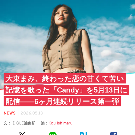
大東まみ、終わった恋の甘くて苦い
記憶を歌った「Candy」を5月13日に
配信——6ヶ月連続リリース第一弾
|
NEWS
2026.05.13
文： DIGLE編集部 編：
Kou Ishimaru