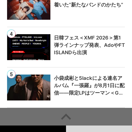
着いた“新たなバンドのかたち”
日韓フェス＜XMF 2026＞第1
弾ラインナップ発表、AdoやFT
ISLANDら出演
小袋成彬と5lackによる連名ア
ルバム『一張羅』が8月1日に配
信——限定LPはツーマン＜Gai
a＞会場で販売