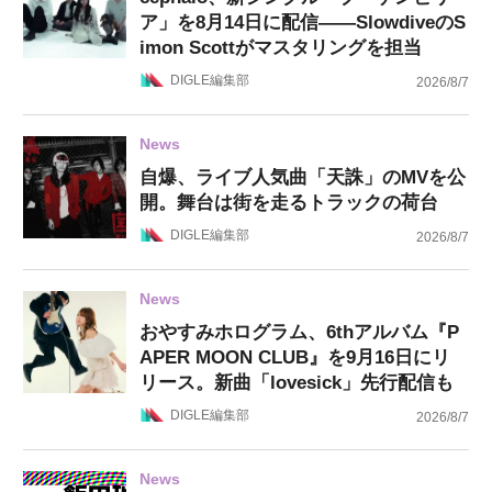
ア」を8月14日に配信——SlowdiveのS
imon Scottがマスタリングを担当
DIGLE編集部
2026/8/7
News
自爆、ライブ人気曲「天誅」のMVを公
開。舞台は街を走るトラックの荷台
DIGLE編集部
2026/8/7
News
おやすみホログラム、6thアルバム『P
APER MOON CLUB』を9月16日にリ
リース。新曲「lovesick」先行配信も
DIGLE編集部
2026/8/7
News