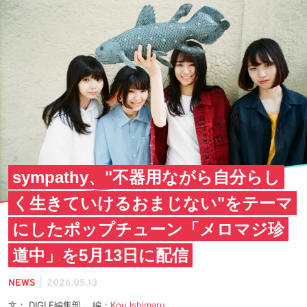
sympathy、"不器用ながら自分らし
く生きていけるおまじない"をテーマ
にしたポップチューン「メロマジ珍
道中」を5月13日に配信
|
NEWS
2026.05.13
文： DIGLE編集部 編：
Kou Ishimaru