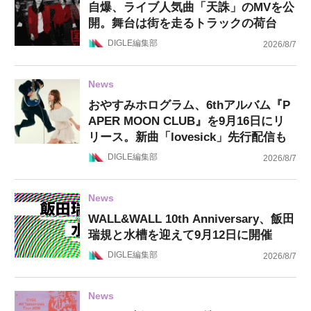
自爆、ライブ人気曲「天誅」のMVを公
開。舞台は街を走るトラックの荷台
DIGLE編集部
2026/8/7
News
おやすみホログラム、6thアルバム『P
APER MOON CLUB』を9月16日にリ
リース。新曲「lovesick」先行配信も
DIGLE編集部
2026/8/7
News
WALL&WALL 10th Anniversary、飯田
瑞規と水槽を迎えて9月12日に開催
DIGLE編集部
2026/8/7
News