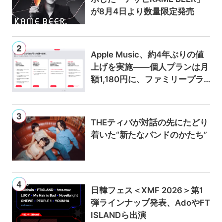
が8月4日より数量限定発売
Apple Music、約4年ぶりの値
上げを実施——個人プランは月
額1,180円に、ファミリープラ
ンは300円値上げの1,980円に
THEティバが対話の先にたどり
着いた“新たなバンドのかたち”
日韓フェス＜XMF 2026＞第1
弾ラインナップ発表、AdoやFT
ISLANDら出演