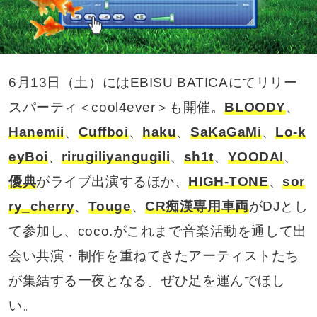
6月13日（土）にはEBISU BATICAにてリリー
スパーティ＜cool4ever＞も開催。
BLOODY
、
Hanemii
、
Cuffboi
、
haku
、
SaKaGaMi
、
Lo-k
eyBoi
、
rirugiliyangugili
、
sh1t
、
YOODAI
、
優典
がライブ出演するほか、
HIGH-TONE
、
sor
ry_cherry
、
Touge
、
CR痴漢専用車両
がDJとし
て参加し、coco.がこれまで音楽活動を通して出
会い共演・制作を重ねてきたアーティストたち
が集結する一夜となる。ぜひ足を運んでほし
い。