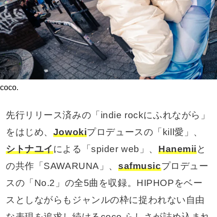
coco.
先行リリース済みの「indie rockにふれながら」
をはじめ、
Jowoki
プロデュースの「kill愛」、
シトナユイ
による「spider web」、
Hanemii
と
の共作「SAWARUNA」、
safmusic
プロデュー
スの「No.2」の全5曲を収録。HIPHOPをベー
スとしながらもジャンルの枠に捉われない自由
な表現を追求し続けるcoco.らしさが詰め込まれ