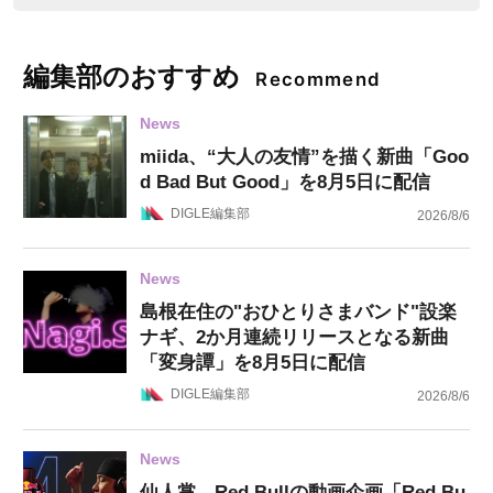
編集部のおすすめ
Recommend
News
miida、“大人の友情”を描く新曲「Goo
d Bad But Good」を8月5日に配信
DIGLE編集部
2026/8/6
News
島根在住の"おひとりさまバンド"設楽
ナギ、2か月連続リリースとなる新曲
「変身譚」を8月5日に配信
DIGLE編集部
2026/8/6
News
仙人掌、Red Bullの動画企画「Red Bu