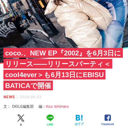
coco.、NEW EP『2002』を6月3日に
リリース——リリースパーティ＜
cool4ever＞も6月13日にEBISU
BATICAで開催
|
NEWS
2026.06.03
文： DIGLE編集部 編：
Kou Ishimaru
はてブ
Facebook
LINE
X