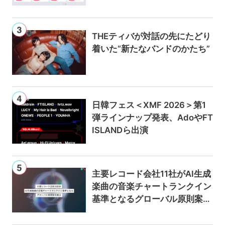
ンは300円値上げの1,980円に
THEティバが対話の先にたどり
着いた“新たなバンドのかたち”
日韓フェス＜XMF 2026＞第1
弾ラインナップ発表、AdoやFT
ISLANDら出演
主要レコード会社11社がAI生成
楽曲の音楽チャートランクイン
基準となるグローバル原則案を
提示——人間主導の創造性を守
るための統一的な枠組みを提案