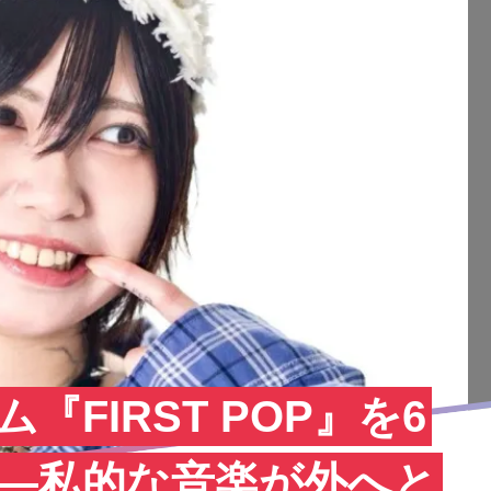
『FIRST POP』を6
——私的な音楽が外へと