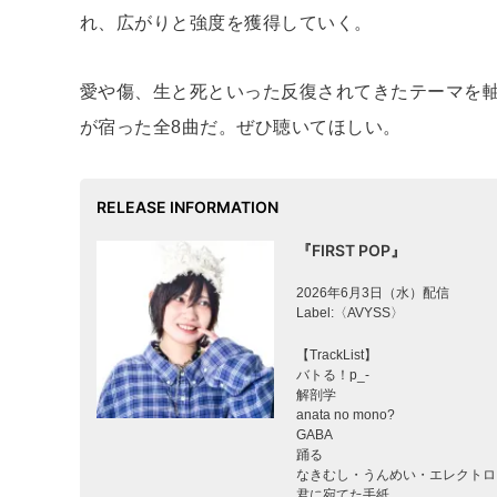
れ、広がりと強度を獲得していく。
愛や傷、生と死といった反復されてきたテーマを
が宿った全8曲だ。ぜひ聴いてほしい。
RELEASE INFORMATION
『FIRST POP』
2026年6月3日（水）配信
Label:〈AVYSS〉
【TrackList】
バトる！p_-
解剖学
anata no mono?
GABA
踊る
なきむし・うんめい・エレクトロ
君に宛てた手紙