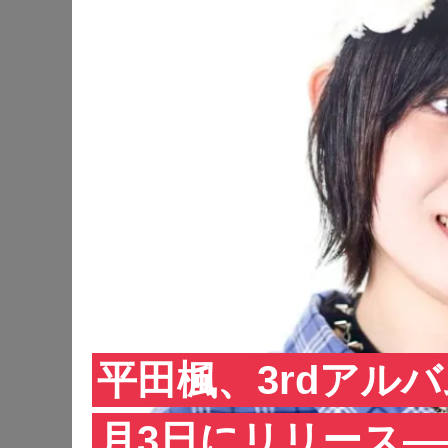
平田楓、3rdアルバム
月3日にリリース