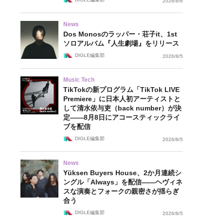
2026/8/6
News
Dos Monosのラッパー・荘子it、1st
ソロアルバム『人生劇場』をリリース
DIGLE編集部
2026/8/5
Music Tech
TikTokの新プログラム「TikTok LIVE
Premiere」に日本人初アーティストと
して清水依与吏（back number）が決
定——8月8日にアコースティックライ
ブを配信
DIGLE編集部
2026/8/5
News
Yüksen Buyers House、2か月連続シ
ングル「Always」を配信——ヘヴィネ
スな演奏とフォークの親密さが揺らぎ
合う
DIGLE編集部
2026/8/5