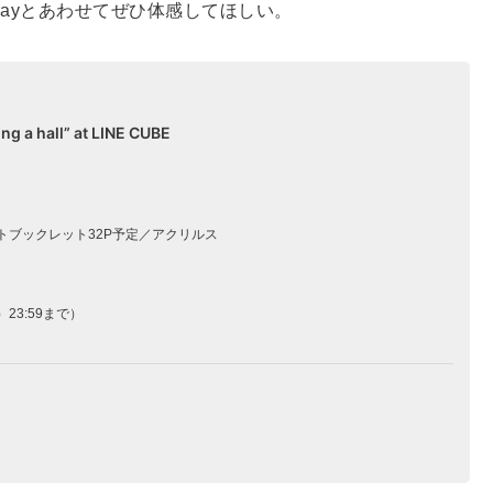
Blu-rayとあわせてぜひ体感してほしい。
ng a hall” at LINE CUBE
ブフォトブックレット32P予定／アクリルス
3:59まで）