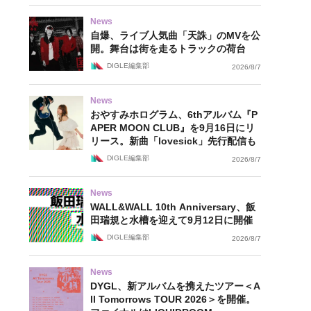
News
自爆、ライブ人気曲「天誅」のMVを公
開。舞台は街を走るトラックの荷台
DIGLE編集部
2026/8/7
News
おやすみホログラム、6thアルバム『P
APER MOON CLUB』を9月16日にリ
リース。新曲「lovesick」先行配信も
DIGLE編集部
2026/8/7
News
WALL&WALL 10th Anniversary、飯
田瑞規と水槽を迎えて9月12日に開催
DIGLE編集部
2026/8/7
News
DYGL、新アルバムを携えたツアー＜A
ll Tomorrows TOUR 2026＞を開催。