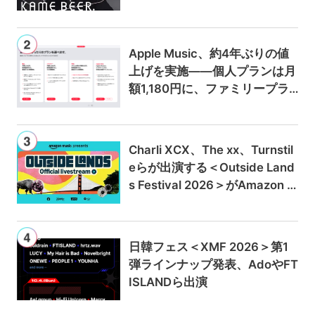
Apple Music、約4年ぶりの値
上げを実施——個人プランは月
額1,180円に、ファミリープラ
ンは300円値上げの1,980円に
Charli XCX、The xx、Turnstil
eらが出演する＜Outside Land
s Festival 2026＞がAmazon M
usicとPrime Videoで独占ライ
ブ配信
日韓フェス＜XMF 2026＞第1
弾ラインナップ発表、AdoやFT
ISLANDら出演