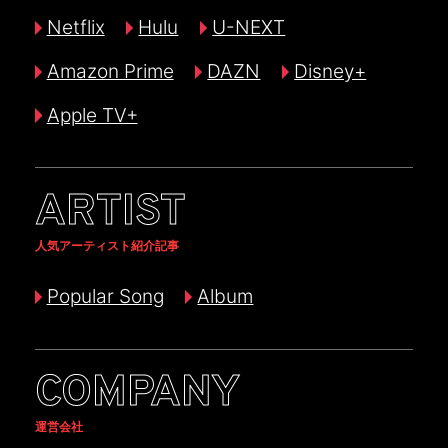
Netflix
Hulu
U-NEXT
Amazon Prime
DAZN
Disney+
Apple TV+
ARTIST
人気アーティスト紹介記事
Popular Song
Album
COMPANY
運営会社