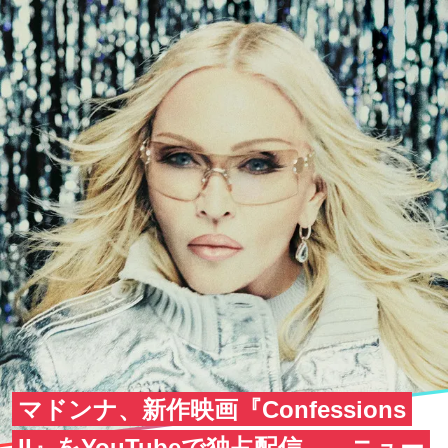
マドンナ、新作映画『Confessions
II』をYouTubeで独占配信——ニュー