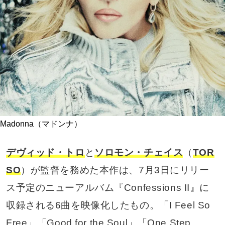
Madonna（マドンナ）
デヴィッド・トロ
と
ソロモン・チェイス
（
TOR
SO
）が監督を務めた本作は、7月3日にリリー
ス予定のニューアルバム『Confessions II』に
収録される6曲を映像化したもの。「I Feel So
Free」「Good for the Soul」「One Step