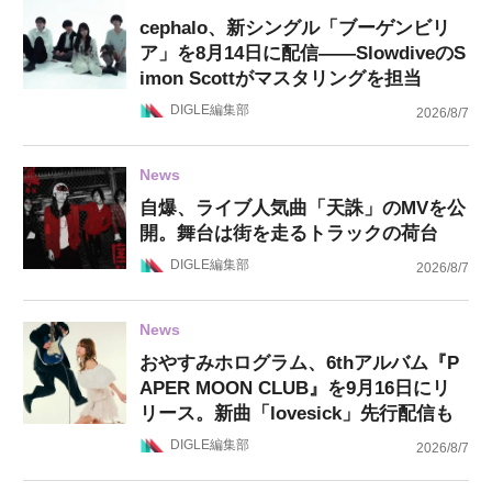
cephalo、新シングル「ブーゲンビリ
ア」を8月14日に配信——SlowdiveのS
imon Scottがマスタリングを担当
DIGLE編集部
2026/8/7
News
自爆、ライブ人気曲「天誅」のMVを公
開。舞台は街を走るトラックの荷台
DIGLE編集部
2026/8/7
News
おやすみホログラム、6thアルバム『P
APER MOON CLUB』を9月16日にリ
リース。新曲「lovesick」先行配信も
DIGLE編集部
2026/8/7