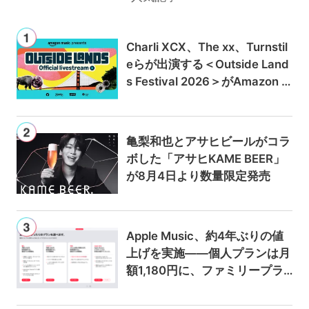
Charli XCX、The xx、Turnstil
eらが出演する＜Outside Land
s Festival 2026＞がAmazon M
usicとPrime Videoで独占ライ
ブ配信
亀梨和也とアサヒビールがコラ
ボした「アサヒKAME BEER」
が8月4日より数量限定発売
Apple Music、約4年ぶりの値
上げを実施——個人プランは月
額1,180円に、ファミリープラ
ンは300円値上げの1,980円に