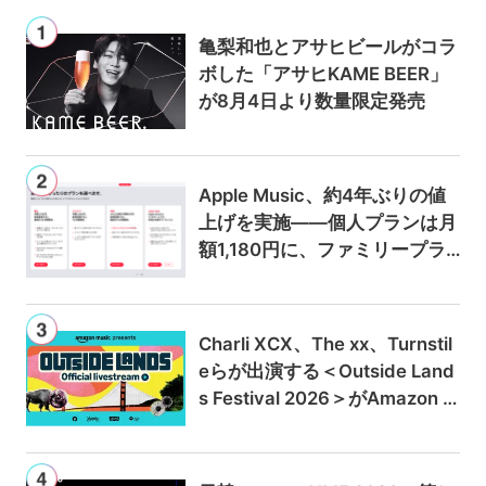
亀梨和也とアサヒビールがコラ
ボした「アサヒKAME BEER」
が8月4日より数量限定発売
Apple Music、約4年ぶりの値
上げを実施——個人プランは月
額1,180円に、ファミリープラ
ンは300円値上げの1,980円に
Charli XCX、The xx、Turnstil
eらが出演する＜Outside Land
s Festival 2026＞がAmazon M
usicとPrime Videoで独占ライ
ブ配信