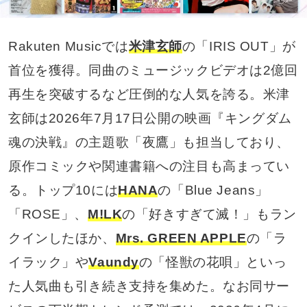
Rakuten Musicでは
米津玄師
の「IRIS OUT」が
首位を獲得。同曲のミュージックビデオは2億回
再生を突破するなど圧倒的な人気を誇る。米津
玄師は2026年7月17日公開の映画『キングダム
魂の決戦』の主題歌「夜鷹」も担当しており、
原作コミックや関連書籍への注目も高まってい
る。トップ10には
HANA
の「Blue Jeans」
「ROSE」、
M!LK
の「好きすぎて滅！」もラン
クインしたほか、
Mrs. GREEN APPLE
の「ラ
イラック」や
Vaundy
の「怪獣の花唄」といっ
た人気曲も引き続き支持を集めた。なお同サー