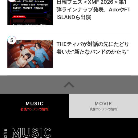
日韓フェス＜XMF 2026＞第1
弾ラインナップ発表、AdoやFT
ISLANDら出演
THEティバが対話の先にたどり
着いた“新たなバンドのかたち”
MUSIC
MOVIE
音楽コンテンツ情報
映像コンテンツ情報
MUSIC