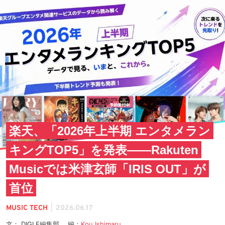
楽天、「2026年上半期 エンタメラン
キングTOP5」を発表——Rakuten
Musicでは米津玄師「IRIS OUT」が
首位
|
MUSIC TECH
2026.06.17
文： DIGLE編集部 編：
Kou Ishimaru