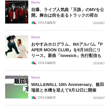
News
自爆、ライブ人気曲「天誅」のMVを公
開。舞台は街を走るトラックの荷台
DIGLE編集部
2026/8/7
News
おやすみホログラム、6thアルバム『P
APER MOON CLUB』を9月16日にリ
リース。新曲「lovesick」先行配信も
DIGLE編集部
2026/8/7
News
WALL&WALL 10th Anniversary、飯田
瑞規と水槽を迎えて9月12日に開催
DIGLE編集部
2026/8/7