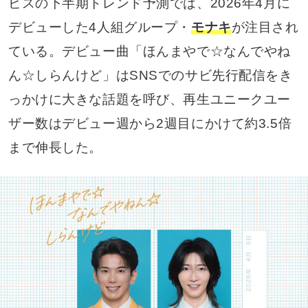
ビスの下半期トレンド予測では、2026年4月に
デビューした4人組グループ・
モナキ
が注目され
ている。デビュー曲「ほんまやで☆なんでやね
ん☆しらんけど」はSNSでのサビ先行配信をき
っかけに大きな話題を呼び、再生ユニークユー
ザー数はデビュー週から2週目にかけて約3.5倍
まで伸長した。