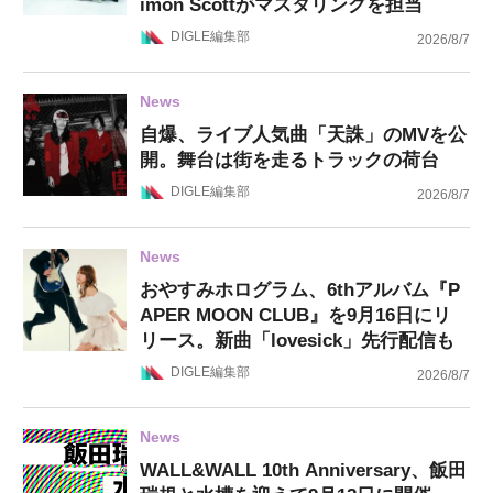
imon Scottがマスタリングを担当
DIGLE編集部
2026/8/7
News
自爆、ライブ人気曲「天誅」のMVを公
開。舞台は街を走るトラックの荷台
DIGLE編集部
2026/8/7
News
おやすみホログラム、6thアルバム『P
APER MOON CLUB』を9月16日にリ
リース。新曲「lovesick」先行配信も
DIGLE編集部
2026/8/7
News
WALL&WALL 10th Anniversary、飯田