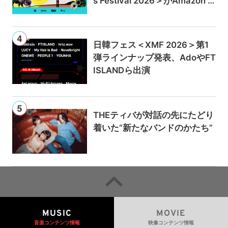
s Festival 2026＞がAmazon M
usicとPrime Videoで独占ライ
ブ配信
日韓フェス＜XMF 2026＞第1
弾ラインナップ発表、AdoやFT
ISLANDら出演
THEティバが対話の先にたどり
着いた“新たなバンドのかたち”
MUSIC
MOVIE
音楽コンテンツ情報
映像コンテンツ情報