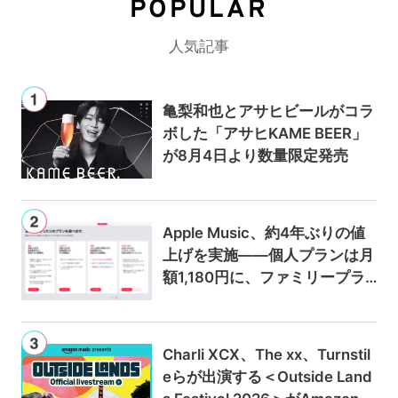
POPULAR
人気記事
亀梨和也とアサヒビールがコラ
ボした「アサヒKAME BEER」
が8月4日より数量限定発売
Apple Music、約4年ぶりの値
上げを実施——個人プランは月
額1,180円に、ファミリープラ
ンは300円値上げの1,980円に
Charli XCX、The xx、Turnstil
eらが出演する＜Outside Land