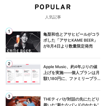
POPULAR
人気記事
亀梨和也とアサヒビールがコラ
ボした「アサヒKAME BEER」
が8月4日より数量限定発売
Apple Music、約4年ぶりの値
上げを実施——個人プランは月
額1,180円に、ファミリープラ
ンは300円値上げの1,980円に
THEティバが対話の先にたどり
着いた“新たなバンドのかたち”