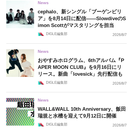
News
cephalo、新シングル「ブーゲンビリ
ア」を8月14日に配信——SlowdiveのS
imon Scottがマスタリングを担当
DIGLE編集部
2026/8/7
News
おやすみホログラム、6thアルバム『P
APER MOON CLUB』を9月16日にリ
リース。新曲「lovesick」先行配信も
DIGLE編集部
2026/8/7
News
WALL&WALL 10th Anniversary、飯田
瑞規と水槽を迎えて9月12日に開催
DIGLE編集部
2026/8/7