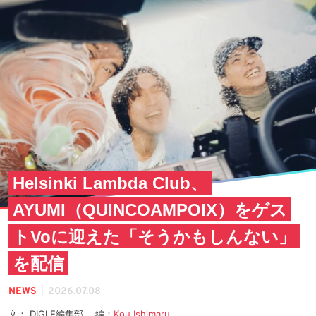
Helsinki Lambda Club、
AYUMI（QUINCOAMPOIX）をゲス
トVoに迎えた「そうかもしんない」
を配信
|
NEWS
2026.07.08
文： DIGLE編集部 編：
Kou Ishimaru