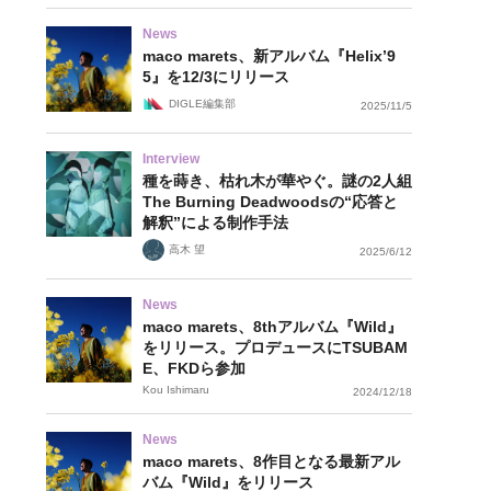
News
maco marets、新アルバム『Helix’9
5』を12/3にリリース
DIGLE編集部
2025/11/5
Interview
種を蒔き、枯れ木が華やぐ。謎の2人組
The Burning Deadwoodsの“応答と
解釈”による制作手法
高木 望
2025/6/12
News
maco marets、8thアルバム『Wild』
をリリース。プロデュースにTSUBAM
E、FKDら参加
Kou Ishimaru
2024/12/18
News
maco marets、8作目となる最新アル
バム『Wild』をリリース