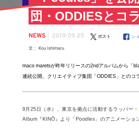
団・ODDIESとコ
NEWS
|
2019.09.25
ポスト
シ
文： Kou Ishimaru
maco maretsが昨年リリースの2ndアルバムから「bl
連続公開。クリエイティブ集団「ODDIES」との
9月25日（水）​、東京を拠点に活動するラッパー・​
Album『​KINŌ​』より「Poodles」のアニメ