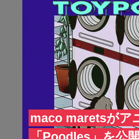
maco maret
「Poodles」を