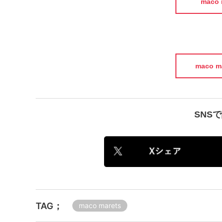
maco 
maco ma
SNS
TAG；
maco marets