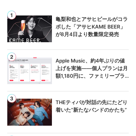
亀梨和也とアサヒビールがコラ
ボした「アサヒKAME BEER」
が8月4日より数量限定発売
Apple Music、約4年ぶりの値
上げを実施——個人プランは月
額1,180円に、ファミリープラ
ンは300円値上げの1,980円に
THEティバが対話の先にたどり
着いた“新たなバンドのかたち”