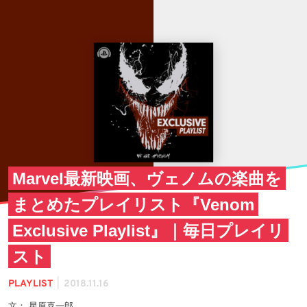
Marvel最新映画、ヴェノムの楽曲を
まとめたプレイリスト『Venom
Exclusive Playlist』｜毎日プレイリ
スト
|
PLAYLIST
2018.11.16
文： 星原喜一郎