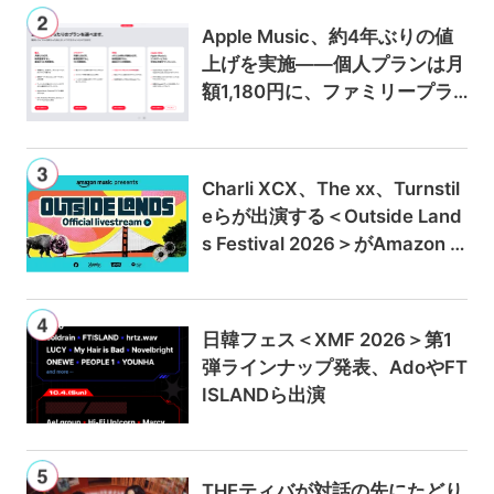
Apple Music、約4年ぶりの値
上げを実施——個人プランは月
額1,180円に、ファミリープラ
ンは300円値上げの1,980円に
Charli XCX、The xx、Turnstil
eらが出演する＜Outside Land
s Festival 2026＞がAmazon M
usicとPrime Videoで独占ライ
ブ配信
日韓フェス＜XMF 2026＞第1
弾ラインナップ発表、AdoやFT
ISLANDら出演
THEティバが対話の先にたどり