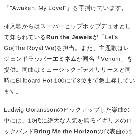
『"Awaken, My Love!"』を手掛けています。
挿入歌からはスーパーヒップホップデュオとし
て知られている
Run the Jewels
が「Let's
Go(The Royal We)を担当。また、主題歌はレ
ジェンドラッパー
エミネム
が同名「Venom」を
提供。同曲はミュージックビデオリリースと同
時にBillboard Hot 100にて3位まで急上昇してい
ます。
Ludwig Göranssonのピックアップした楽曲の
中には、10代に絶大な人気を誇るイギリスのロ
ックバンド
Bring Me the Horizon
の代表曲の１