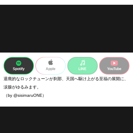
Spotify
LINE
YouTube
Apple
退廃的なロックチューンが刹那、天国へ駆け上がる至福の展開に、
涙腺がゆるみます。
（by @sisimaruONE）