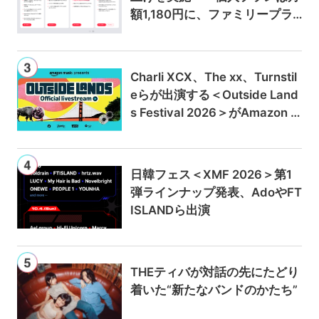
額1,180円に、ファミリープラ
ンは300円値上げの1,980円に
Charli XCX、The xx、Turnstil
eらが出演する＜Outside Land
s Festival 2026＞がAmazon M
usicとPrime Videoで独占ライ
ブ配信
日韓フェス＜XMF 2026＞第1
弾ラインナップ発表、AdoやFT
ISLANDら出演
THEティバが対話の先にたどり
着いた“新たなバンドのかたち”