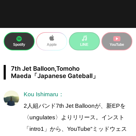
Spotify
LINE
YouTube
Apple
7th Jet Balloon,Tomoho
Maeda「Japanese Gateball」
Kou Ishimaru：
2人組バンド7th Jet Balloonが、新EPを
〈ungulates〉よりリリース。インスト
「intro1」から、YouTube“ミッドウェス