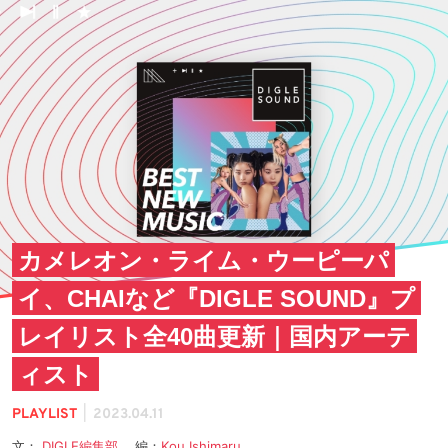
カメレオン・ライム・ウーピーパ
イ、CHAIなど『DIGLE SOUND』プ
レイリスト全40曲更新｜国内アーテ
ィスト
|
PLAYLIST
2023.04.11
文：
DIGLE編集部
編：
Kou Ishimaru