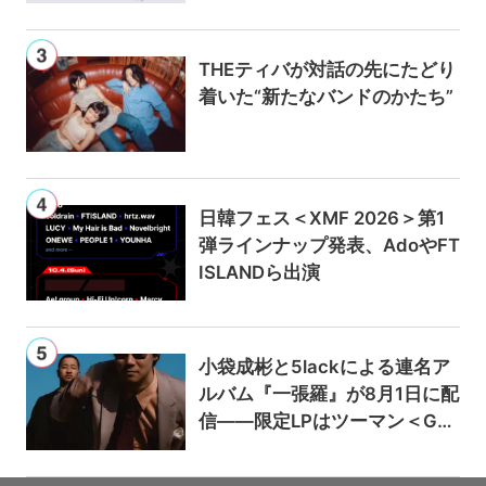
ンは300円値上げの1,980円に
THEティバが対話の先にたどり
着いた“新たなバンドのかたち”
日韓フェス＜XMF 2026＞第1
弾ラインナップ発表、AdoやFT
ISLANDら出演
小袋成彬と5lackによる連名ア
ルバム『一張羅』が8月1日に配
信——限定LPはツーマン＜Gai
a＞会場で販売