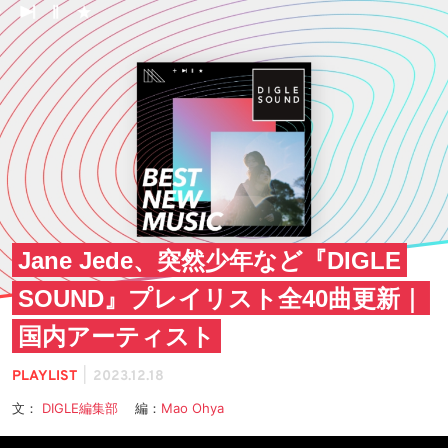
Jane Jede、突然少年など『DIGLE
SOUND』プレイリスト全40曲更新｜
国内アーティスト
|
PLAYLIST
2023.12.18
文：
DIGLE編集部
編：
Mao Ohya