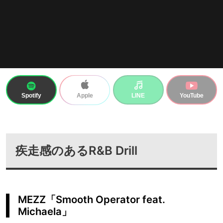
Spotify
LINE
YouTube
Apple
疾走感のあるR&B Drill
MEZZ「Smooth Operator feat.
Michaela」