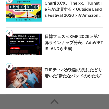
Charli XCX、The xx、Turnstil
eらが出演する＜Outside Land
s Festival 2026＞がAmazon M
usicとPrime Videoで独占ライ
ブ配信
日韓フェス＜XMF 2026＞第1
弾ラインナップ発表、AdoやFT
ISLANDら出演
THEティバが対話の先にたどり
着いた“新たなバンドのかたち”