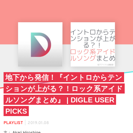
地下から発信！『イントロからテン
ションが上がる？！ロック系アイド
ルソングまとめ』 | DIGLE USER
PICKS
|
PLAYLIST
2019.01.08
文： Akari Hiroshige