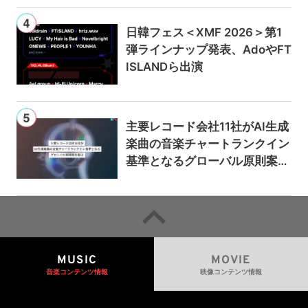
日韓フェス＜XMF 2026＞第1
弾ラインナップ発表、AdoやFT
ISLANDら出演
主要レコード会社11社がAI生成
楽曲の音楽チャートランクイン
基準となるグローバル原則案を
提示——人間主導の創造性を守
るための統一的な枠組みを提案
MUSIC
MOVIE
音楽コンテンツ情報
映像コンテンツ情報