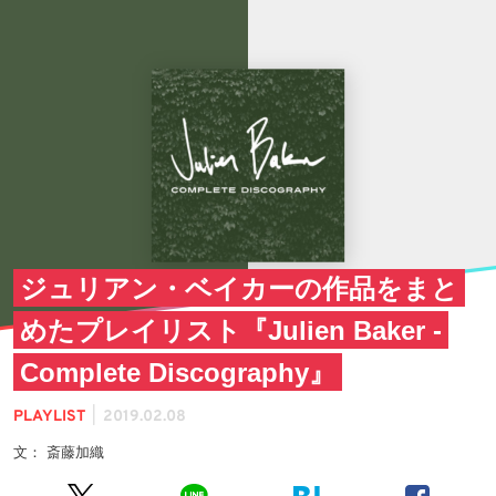
ジュリアン・ベイカーの作品をまと
めたプレイリスト『Julien Baker -
Complete Discography』
|
PLAYLIST
2019.02.08
文： 斎藤加織