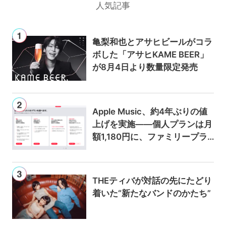
人気記事
亀梨和也とアサヒビールがコラ
ボした「アサヒKAME BEER」
が8月4日より数量限定発売
Apple Music、約4年ぶりの値
上げを実施——個人プランは月
額1,180円に、ファミリープラ
ンは300円値上げの1,980円に
THEティバが対話の先にたどり
着いた“新たなバンドのかたち”