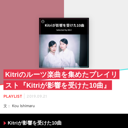
Kitriのルーツ楽曲を集めたプレイリ
スト『Kitriが影響を受けた10曲』
|
PLAYLIST
2019.09.21
文： Kou Ishimaru
Kitriが影響を受けた10曲