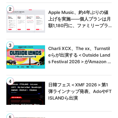
Apple Music、約4年ぶりの値
上げを実施——個人プランは月
額1,180円に、ファミリープラ
ンは300円値上げの1,980円に
Charli XCX、The xx、Turnstil
eらが出演する＜Outside Land
s Festival 2026＞がAmazon M
usicとPrime Videoで独占ライ
ブ配信
日韓フェス＜XMF 2026＞第1
弾ラインナップ発表、AdoやFT
ISLANDら出演