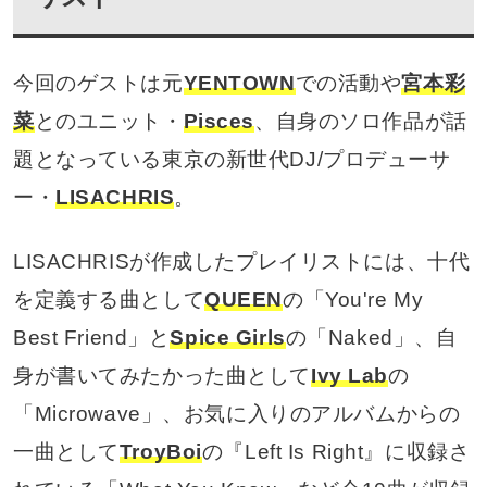
今回のゲストは元
YENTOWN
での活動や
宮本彩
菜
とのユニット・
Pisces
、自身のソロ作品が話
題となっている東京の新世代DJ/プロデューサ
ー・
LISACHRIS
。
LISACHRISが作成したプレイリストには、十代
を定義する曲として
QUEEN
の「You're My
Best Friend」と
Spice Girls
の「Naked」、自
身が書いてみたかった曲として
Ivy Lab
の
「Microwave」、お気に入りのアルバムからの
一曲として
TroyBoi
の『Left Is Right』に収録さ