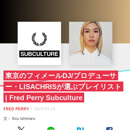
東京のフィメールDJ/プロデューサ
ー・LISACHRISが選ぶプレイリスト
| Fred Perry Subculture
|
FRED PERRY
2019.09.25
文： Kou Ishimaru