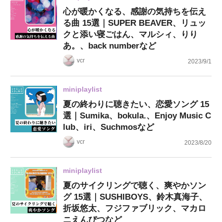
心が暖かくなる、感謝の気持ちを伝え
る曲 15選｜SUPER BEAVER、リュッ
クと添い寝ごはん、マルシィ、りり
あ。、back numberなど
vcr
2023/9/1
miniplaylist
夏の終わりに聴きたい、恋愛ソング 15
選｜Sumika、bokula.、Enjoy Music C
lub、iri、Suchmosなど
vcr
2023/8/20
miniplaylist
夏のサイクリングで聴く、爽やかソン
グ 15選｜SUSHIBOYS、鈴木真海子、
折坂悠太、フジファブリック、マカロ
ニえんぴつなど