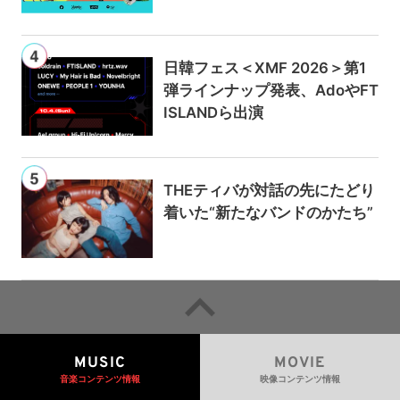
usicとPrime Videoで独占ライ
ブ配信
日韓フェス＜XMF 2026＞第1
弾ラインナップ発表、AdoやFT
ISLANDら出演
THEティバが対話の先にたどり
着いた“新たなバンドのかたち”
MUSIC
MOVIE
音楽コンテンツ情報
映像コンテンツ情報