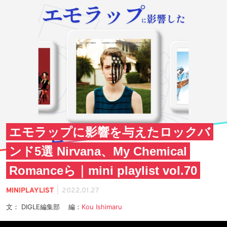
エモラップに影響を与えたロックバ
ンド5選 Nirvana、My Chemical
Romanceら｜mini playlist vol.70
|
MINIPLAYLIST
2022.01.27
文： DIGLE編集部 編：
Kou Ishimaru