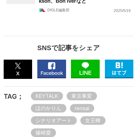
kson、Bon Iverなど
DIGLE編集部
2025/5/19
SNSで記事をシェア
TAG；
KEYTALK
東京事変
ほのかりん
rensai
シナリオアート
女王蜂
篠崎愛