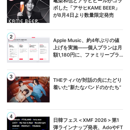
亀梨和也とアサヒビールがコラ
ボした「アサヒKAME BEER」
が8月4日より数量限定発売
Apple Music、約4年ぶりの値
上げを実施——個人プランは月
額1,180円に、ファミリープラ
ンは300円値上げの1,980円に
THEティバが対話の先にたどり
着いた“新たなバンドのかたち”
日韓フェス＜XMF 2026＞第1
弾ラインナップ発表、AdoやFT